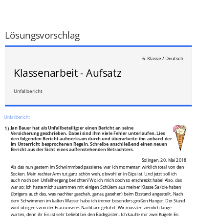
___
/
30P
Lösungsvorschlag
6. Klasse / Deutsch
Klassenarbeit - Aufsatz
Unfallbericht
Unfallbericht
1)
Jan Bauer hat als Unfallbeteiligter einen Bericht an seine
Versicherung geschrieben. Dabei sind ihm viele Fehler unterlaufen. Lies
den folgenden Bericht aufmerksam durch und überarbeite ihn anhand der
im Unterricht besprochenen Regeln. Schreibe anschließend einen neuen
Bericht aus der Sicht eines außenstehenden Betrachters.
Solingen, 20. Mai 2018
Als das nun gestern im Schwimmbad passierte, war ich momentan wirklich total von den
Socken. Mein rechter Arm tut ganz schön weh, obwohl er in Gips ist. Und jetzt soll ich
auch noch den Unfallhergang berichten! Wo ich mich doch so erschreckt habe! Also, das
war so: Ich hatte mich zusammen mit einigen Schülern aus meiner Klasse 5a (die haben
übrigens auch das, was nachher geschah, genau gesehen) beim Eisstand angestellt. Nach
dem Schwimmen im kalten Wasser habe ich immer besonders großen Hunger. Der Stand
wird übrigens von der Frau unseres Nachbarn geführt. Wir mussten ziemlich lange
warten, denn ihr Eis ist sehr beliebt bei den Badegästen. Ich kaufte mir zwei Kugeln Eis