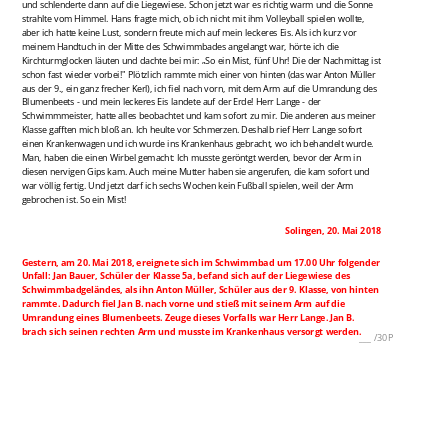
und schlenderte dann auf die Liegewiese. Schon jetzt war es richtig warm und die Sonne
strahlte vom Himmel. Hans fragte mich, ob ich nicht mit ihm Volleyball spielen wollte,
aber ich hatte keine Lust, sondern freute mich auf mein leckeres Eis. Als ich kurz vor
meinem Handtuch in der Mitte des Schwimmbades angelangt war, hörte ich die
Kirchturmglocken läuten und dachte bei mir: „So ein Mist, fünf Uhr! Die der Nachmittag ist
schon fast wieder vorbei!" Plötzlich rammte mich einer von hinten (das war Anton Müller
aus der 9., ein ganz frecher Kerl), ich fiel nach vorn, mit dem Arm auf die Umrandung des
Blumenbeets - und mein leckeres Eis landete auf der Erde! Herr Lange - der
Schwimmmeister, hatte alles beobachtet und kam sofort zu mir. Die anderen aus meiner
Klasse gafften mich bloß an. Ich heulte vor Schmerzen. Deshalb rief Herr Lange sofort
einen Krankenwagen und ich wurde ins Krankenhaus gebracht, wo ich behandelt wurde.
Man, haben die einen Wirbel gemacht: Ich musste geröntgt werden, bevor der Arm in
diesen nervigen Gips kam. Auch meine Mutter haben sie angerufen, die kam sofort und
war völlig fertig. Und jetzt darf ich sechs Wochen kein Fußball spielen, weil der Arm
gebrochen ist. So ein Mist!
Solingen, 20. Mai 2018
Gestern, am 20. Mai 2018, ereignete sich im Schwimmbad um 17.00 Uhr folgender
Unfall: Jan Bauer, Schüler der Klasse 5a, befand sich auf der Liegewiese des
Schwimmbadgeländes, als ihn Anton Müller, Schüler aus der 9. Klasse, von hinten
rammte. Dadurch fiel Jan B. nach vorne und stieß mit seinem Arm auf die
Umrandung eines Blumenbeets. Zeuge dieses Vorfalls war Herr Lange. Jan B.
brach sich seinen rechten Arm und musste im Krankenhaus versorgt werden.
___
/
30P