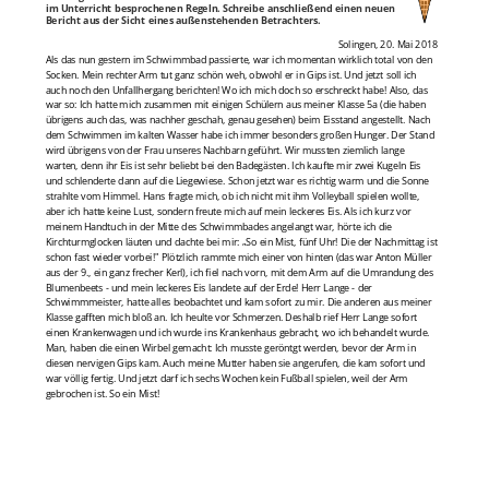
im Unterricht besprochenen Regeln. Schreibe anschließend einen neuen
Bericht aus der Sicht eines außenstehenden Betrachters.
Solingen, 20. Mai 2018
Als das nun gestern im Schwimmbad passierte, war ich momentan wirklich total von den
Socken. Mein rechter Arm tut ganz schön weh, obwohl er in Gips ist. Und jetzt soll ich
auch noch den Unfallhergang berichten! Wo ich mich doch so erschreckt habe! Also, das
war so: Ich hatte mich zusammen mit einigen Schülern aus meiner Klasse 5a (die haben
übrigens auch das, was nachher geschah, genau gesehen) beim Eisstand angestellt. Nach
dem Schwimmen im kalten Wasser habe ich immer besonders großen Hunger. Der Stand
wird übrigens von der Frau unseres Nachbarn geführt. Wir mussten ziemlich lange
warten, denn ihr Eis ist sehr beliebt bei den Badegästen. Ich kaufte mir zwei Kugeln Eis
und schlenderte dann auf die Liegewiese. Schon jetzt war es richtig warm und die Sonne
strahlte vom Himmel. Hans fragte mich, ob ich nicht mit ihm Volleyball spielen wollte,
aber ich hatte keine Lust, sondern freute mich auf mein leckeres Eis. Als ich kurz vor
meinem Handtuch in der Mitte des Schwimmbades angelangt war, hörte ich die
Kirchturmglocken läuten und dachte bei mir: „So ein Mist, fünf Uhr! Die der Nachmittag ist
schon fast wieder vorbei!" Plötzlich rammte mich einer von hinten (das war Anton Müller
aus der 9., ein ganz frecher Kerl), ich fiel nach vorn, mit dem Arm auf die Umrandung des
Blumenbeets - und mein leckeres Eis landete auf der Erde! Herr Lange - der
Schwimmmeister, hatte alles beobachtet und kam sofort zu mir. Die anderen aus meiner
Klasse gafften mich bloß an. Ich heulte vor Schmerzen. Deshalb rief Herr Lange sofort
einen Krankenwagen und ich wurde ins Krankenhaus gebracht, wo ich behandelt wurde.
Man, haben die einen Wirbel gemacht: Ich musste geröntgt werden, bevor der Arm in
diesen nervigen Gips kam. Auch meine Mutter haben sie angerufen, die kam sofort und
war völlig fertig. Und jetzt darf ich sechs Wochen kein Fußball spielen, weil der Arm
gebrochen ist. So ein Mist!