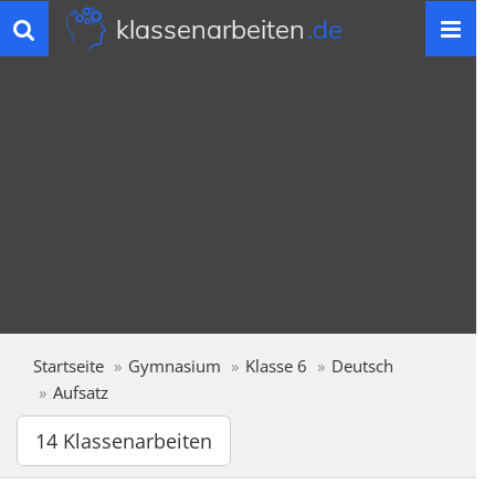
klassenarbeiten
.de
Toggle
navigation
Startseite
Gymnasium
Klasse 6
Deutsch
Aufsatz
14 Klassenarbeiten