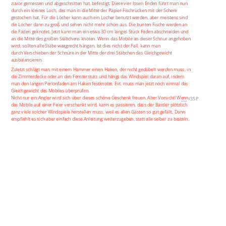
zuvor gemessen und abgeschnitten hat, befestigt. Diese vier losen Enden führt man nun
durch ein kleines Loch, das man in die Mitte der Papier-Fischrücken mit der Schere
gestochen hat. Für die Löcher kann auch ein Locher benutzt werden, aber meistens sind
die Löcher dann zu groß und sehen nicht mehr schön aus. Die bunten Fische werden an
die Fäden geknotet. Jetzt kann man ein etwa 30 cm langes Stück Faden abschneiden und
an die Mitte des großen Stäbchens knoten. Wenn das Mobile an dieser Schnur angehoben
wird, sollten alle Stäbe waagrecht hängen. Ist dies nicht der Fall, kann man
durch Verschieben der Schnüre in der Mitte der drei Stäbchen das Gleichgewicht
ausbalancieren.
Zuletzt schlägt man mit einem Hammer einen Haken, der nicht gedübelt werden muss, in
die Zimmerdecke oder an den Fenstersturz und hängt das Windspiel daran auf, indem
man den langen Perlonfaden am Haken festknotet. Evt. muss man jetzt noch einmal das
Gleichgewicht des Mobiles überprüfen.
Nicht nur ein Angler wird sich über dieses schöne Geschenk freuen. Aber Vorsicht! Wenn
___
/
35P
das Mobile auf einer Feier verschenkt wird, kann es passieren, dass der Bastler plötzlich
ganz viele solcher Windspiele herstellen muss, weil es allen Gästen so gut gefällt. Dann
empfiehlt es sich aber einfach diese Anleitung weiterzugeben, statt alle selber zu basteln.