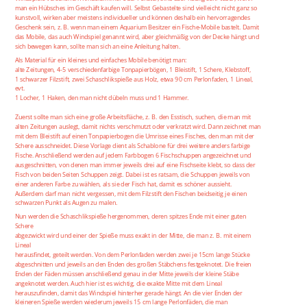
man ein Hübsches im Geschäft kaufen will. Selbst Gebastelte sind vielleicht nicht ganz so
kunstvoll, wirken aber meistens individueller und können deshalb ein hervorragendes
Geschenk sein, z. B. wenn man einem Aquarium Besitzer ein Fische-Mobile bastelt. Damit
das Mobile, das auch Windspiel genannt wird, aber gleichmäßig von der Decke hängt und
sich bewegen kann, sollte man sich an eine Anleitung halten.
Als Material für ein kleines und einfaches Mobile benötigt man:
alte Zeitungen, 4-5 verschiedenfarbige Tonpapierbögen, 1 Bleistift, 1 Schere, Klebstoff,
1 schwarzer Filzstift, zwei Schaschlikspieße aus Holz, etwa 90 cm Perlonfaden, 1 Lineal,
evt.
1 Locher, 1 Haken, den man nicht dübeln muss und 1 Hammer.
Zuerst sollte man sich eine große Arbeitsfläche, z. B. den Esstisch, suchen, die man mit
alten Zeitungen auslegt, damit nichts verschmutzt oder verkratzt wird. Dann zeichnet man
mit dem Bleistift auf einen Tonpapierbogen die Umrisse eines Fisches, den man mit der
Schere ausschneidet. Diese Vorlage dient als Schablone für drei weitere anders farbige
Fische. Anschließend werden auf jedem Farbbogen 6 Fischschuppen angezeichnet und
ausgeschnitten, von denen man immer jeweils drei auf eine Fischseite klebt, so dass der
Fisch von beiden Seiten Schuppen zeigt. Dabei ist es ratsam, die Schuppen jeweils von
einer anderen Farbe zu wählen, als sie der Fisch hat, damit es schöner aussieht.
Außerdem darf man nicht vergessen, mit dem Filzstift den Fischen beidseitig je einen
schwarzen Punkt als Augen zu malen.
Nun werden die Schaschlikspieße hergenommen, deren spitzes Ende mit einer guten
Schere
abgezwickt wird und einer der Spieße muss exakt in der Mitte, die man z. B. mit einem
Lineal
herausfindet, geteilt werden. Von dem Perlonfaden werden zwei je 15cm lange Stücke
abgeschnitten und jeweils an den Enden des großen Stäbchens festgeknotet. Die freien
Enden der Fäden müssen anschließend genau in der Mitte jeweils der kleine Stäbe
angeknotet werden. Auch hier ist es wichtig, die exakte Mitte mit dem Lineal
herauszufinden, damit das Windspiel hinterher gerade hängt. An die vier Enden der
kleineren Spieße werden wiederum jeweils 15 cm lange Perlonfäden, die man