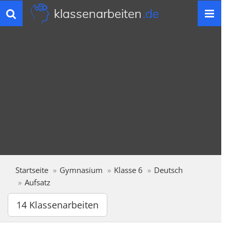
klassenarbeiten
.de
Toggle
navigation
Startseite
Gymnasium
Klasse 6
Deutsch
Aufsatz
14 Klassenarbeiten