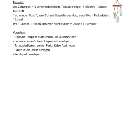
Material:
alte Zeitungen, 4-5 verschiedenfarbige Tonpapierbögen, 1 Bleistift, 1 Schere,
Klebstoff,
1 schwarzer Filzstift, zwei Schaschlikspieße aus Holz, etwa 90 cm Perlonfaden,
1 Lineal,
evt. 1 Locher, 1 Haken, den man nicht dübeln muss und 1 Hammer
Vorgehen:
- Figur auf Tonpaier aufzeichnen und ausschneiden
- Perlonfäden an Schaschlikspießen befestigen
- Tonpapierfiguren an den Perlonfäden festknoten
- Haken in die Decke schlagen
- Windspiel befestigen