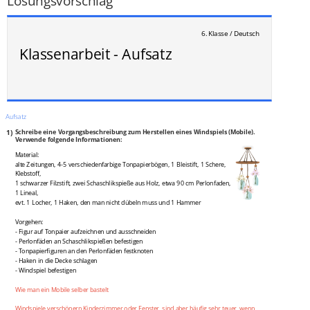
Lösungsvorschlag
6. Klasse / Deutsch
Klassenarbeit - Aufsatz
Aufsatz
1)
Schreibe eine Vorgangsbeschreibung zum Herstellen eines Windspiels (Mobile).
Verwende folgende Informationen:
Material:
alte Zeitungen, 4-5 verschiedenfarbige Tonpapierbögen, 1 Bleistift, 1 Schere,
Klebstoff,
1 schwarzer Filzstift, zwei Schaschlikspieße aus Holz, etwa 90 cm Perlonfaden,
1 Lineal,
evt. 1 Locher, 1 Haken, den man nicht dübeln muss und 1 Hammer
Vorgehen:
- Figur auf Tonpaier aufzeichnen und ausschneiden
- Perlonfäden an Schaschlikspießen befestigen
- Tonpapierfiguren an den Perlonfäden festknoten
- Haken in die Decke schlagen
- Windspiel befestigen
Wie man ein Mobile selber bastelt
Windspiele verschönern Kinderzimmer oder Fenster, sind aber häufig sehr teuer, wenn