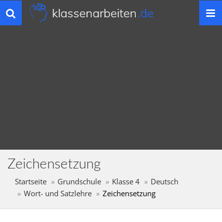
klassenarbeiten
.de
Toggle
navigation
Zeichensetzung
Startseite
Grundschule
Klasse 4
Deutsch
Wort- und Satzlehre
Zeichensetzung