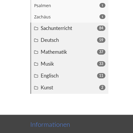
Psalmen
1
Zachäus
1
Sachunterricht
84
Deutsch
59
Mathematik
37
Musik
33
Englisch
11
Kunst
2
Informationen