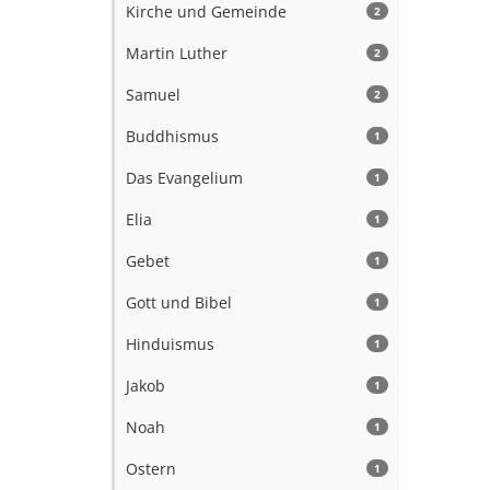
Kirche und Gemeinde
2
Martin Luther
2
Samuel
2
Buddhismus
1
Das Evangelium
1
Elia
1
Gebet
1
Gott und Bibel
1
Hinduismus
1
Jakob
1
Noah
1
Ostern
1