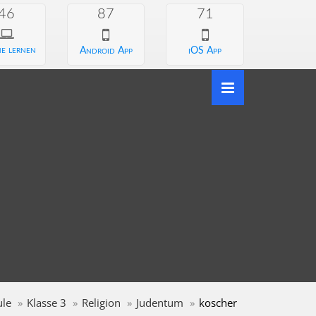
46
87
71
e lernen
Android App
iOS App
le
Klasse 3
Religion
Judentum
koscher