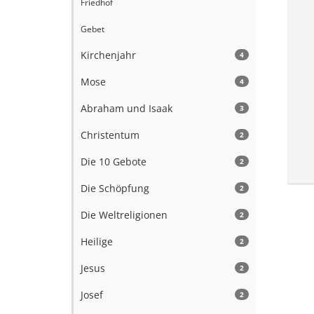
Friedhof
Gebet
Kirchenjahr
4
Mose
4
Abraham und Isaak
3
Christentum
2
Die 10 Gebote
2
Die Schöpfung
2
Die Weltreligionen
2
Heilige
2
Jesus
2
Josef
2