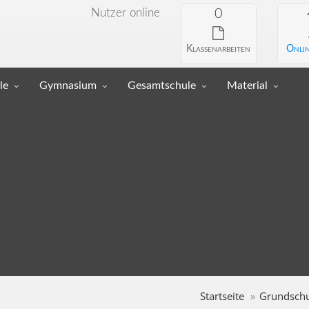
Nutzer online
0
Klassenarbeiten
Onlin
le
Gymnasium
Gesamtschule
Material
Startseite
Grundschu