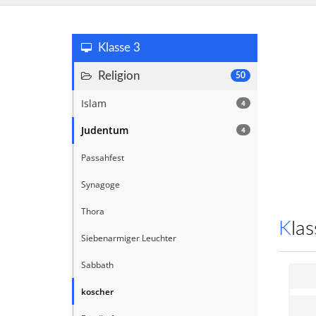
Klasse 3
Religion
50
Islam
4
Judentum
4
Passahfest
Synagoge
Thora
Kl
Siebenarmiger Leuchter
Sabbath
koscher