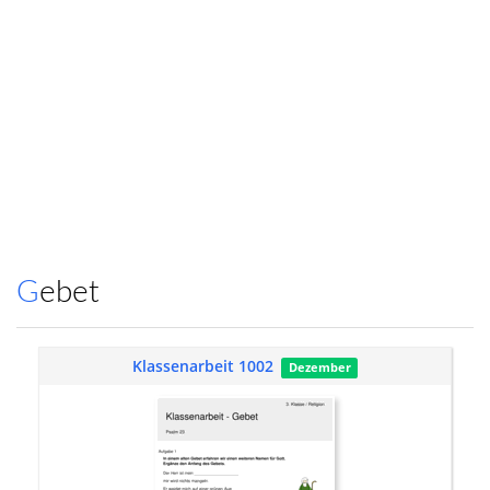
Gebet
Klassenarbeit 1002
Dezember