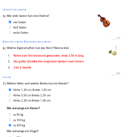
Streichinstrumente
5)
Wie viele Saiten hat eine Violine?
vier Saiten
fünf Saiten
sechs Saiten
___
/
1P
Blasinstrumente, Blechblasinstrumente
6)
Welche Eigenschaften hat das Horn? Nenne drei.
1.
Röhre zum Teil kreisrund gewunden, etwa 3,50 m lang.
2.
Der große Schallbecher zeigt beim Spielen nach hinten
3.
3 bis 5 Ventile
___
/
3P
Klavier
7)
Welche Höhe und welche Breite hat ein Klavier?
Höhe: 1,30 cm, Breite: 1,50 cm
Höhe: 0,50 cm Breite: 2,50 cm
Höhe: 2,30 cm Breite: 1,00 cm
Wie viel wiegt ein Klavier?
ca 50 kg
ca 100 kg
ca 200 kg
Wie viel wiegt ein Flügel?