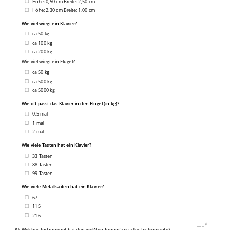
Höhe: 0,50 cm Breite: 2,50 cm
Höhe: 2,30 cm Breite: 1,00 cm
Wie viel wiegt ein Klavier?
ca 50 kg
ca 100 kg
ca 200 kg
Wie viel wiegt ein Flügel?
ca 50 kg
ca 500 kg
ca 5000 kg
Wie oft passt das Klavier in den Flügel (in kg)?
0,5 mal
1 mal
2 mal
Wie viele Tasten hat ein Klavier?
33 Tasten
88 Tasten
99 Tasten
Wie viele Metallsaiten hat ein Klavier?
67
115
216
___
/
6P
Welches Instrumemt hat den größten Tonumfang alles Instrumente?