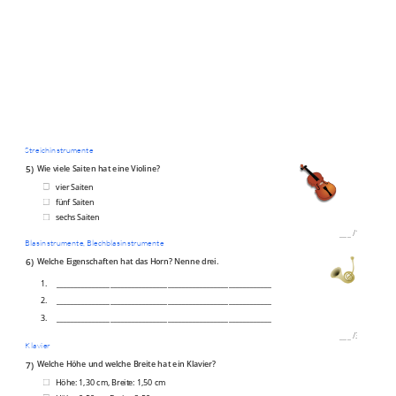
Streichinstrumente
5)
Wie viele Saiten hat eine Violine?
vier Saiten
fünf Saiten
sechs Saiten
___
/
1P
Blasinstrumente, Blechblasinstrumente
6)
Welche Eigenschaften hat das Horn? Nenne drei.
1.
____________________________________________________________
2.
____________________________________________________________
3.
____________________________________________________________
___
/
3P
Klavier
7)
Welche Höhe und welche Breite hat ein Klavier?
Höhe: 1,30 cm, Breite: 1,50 cm