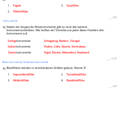
1.
Fagott
3.
Querflöte
2.
Pikkoloflöte
___
/
3P
Instrumente
3)
Neben der Gruppe der Blasinstrumente gibt es noch drei weitere
Instrumentenfamilien. Wie heißen sie? Schreibe aus jeder dieser Familien drei
Instrumente auf.
Schlag
instrumente:
Schlagzeug, Becken, Triangel
Saiten
instrumente:
Violine, Cello, Gitarre, Kontrabass
Tasten
instrumente:
Orgel, Klavier, Akkordeon, Keyboard
___
/
12P
Blasinstrumente, Holzblasinstrumente
4)
Blockflöten werden in verschiedenen Größen gebaut. Nenne 4!
1.
Sopranblockflöte
2.
Tenorblockflöte
3.
Altblockflöte
4.
Bassblockflöte
___
/
4P