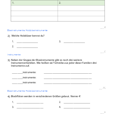
1.
2.
___
/
8P
Blasinstrumente, Holzblasinstrumente
2)
Welche Holzbläser kennst du?
1.
____________________
3.
____________________
2.
____________________
___
/
3P
Instrumente
3)
Neben der Gruppe der Blasinstrumente gibt es noch drei weitere
Instrumentenfamilien. Wie heißen sie? Schreibe aus jeder dieser Familien drei
Instrumente auf.
__________instrumente:
_____________________________________________
__________instrumente:
_____________________________________________
__________instrumente:
_____________________________________________
___
/
12P
Blasinstrumente, Holzblasinstrumente
4)
Blockflöten werden in verschiedenen Größen gebaut. Nenne 4!
1.
_________________________
2.
_________________________
3.
_________________________
4.
_________________________
___
/
4P