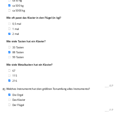
ca 50 kg
ca 500 kg
ca 5000 kg
Wie oft passt das Klavier in den Flügel (in kg)?
0,5 mal
1 mal
2 mal
Wie viele Tasten hat ein Klavier?
33 Tasten
88 Tasten
99 Tasten
Wie viele Metallsaiten hat ein Klavier?
67
115
216
___
/
6P
8)
Welches Instrumemt hat den größten Tonumfang alles Instrumente?
Die Orgel
Das Klavier
Der Flügel
___
/
1P