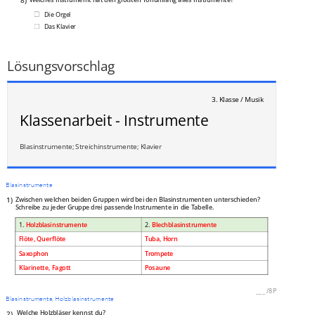
8)
Die Orgel
Das Klavier
Der Flügel
___
/
1P
Lösungsvorschlag
3. Klasse / Musik
Klassenarbeit - Instrumente
Blasinstrumente; Streichinstrumente; Klavier
Blasinstrumente
1)
Zwischen welchen beiden Gruppen wird bei den Blasinstrumenten unterschieden?
Schreibe zu jeder Gruppe drei passende Instrumente in die Tabelle.
1.
Holzblasinstrumente
2.
Blechblasinstrumente
Flöte, Querflöte
Tuba, Horn
Saxophon
Trompete
Klarinette, Fagott
Posaune
___
/
8P
Blasinstrumente, Holzblasinstrumente
2)
Welche Holzbläser kennst du?