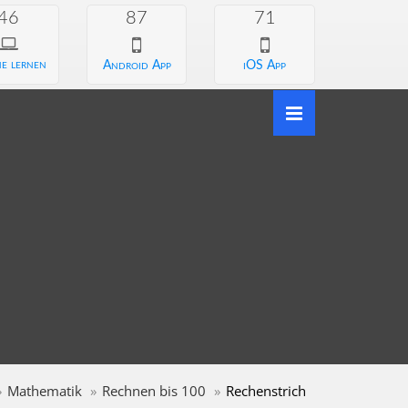
46
87
71
e lernen
Android App
iOS App
Mathematik
Rechnen bis 100
Rechenstrich