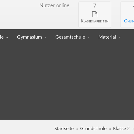
Nutzer online
7
Klassenarbeiten
Onlin
le
Gymnasium
Gesamtschule
Material
Startseite
Grundschule
Klasse 2