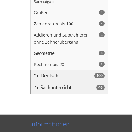
Sachaufgaben
Größen
4
Zahlenraum bis 100
4
Addieren und Subtrahieren
3
ohne Zehnerübergang
Geometrie
3
Rechnen bis 20
1
Deutsch
100
Sachunterricht
46
Informationen