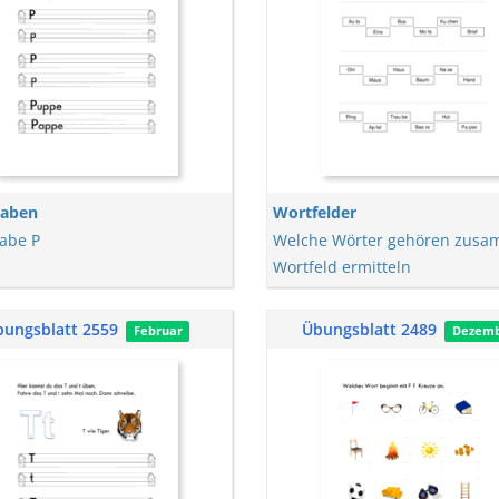
taben
Wortfelder
abe P
Welche Wörter gehören zus
Wortfeld ermitteln
bungsblatt 2559
Übungsblatt 2489
Februar
Dezem