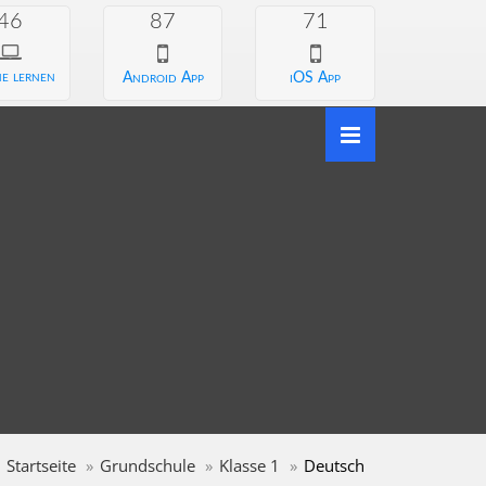
46
87
71
e lernen
Android App
iOS App
Startseite
Grundschule
Klasse 1
Deutsch