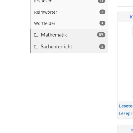
Erstlesen
14
Reimwörter
5
K
Wortfelder
4
Mathematik
89
Sachunterricht
5
Lesete
Lesepr