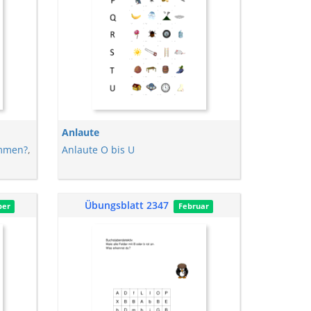
Anlaute
ammen?
,
Anlaute O bis U
Übungsblatt 2347
ber
Februar