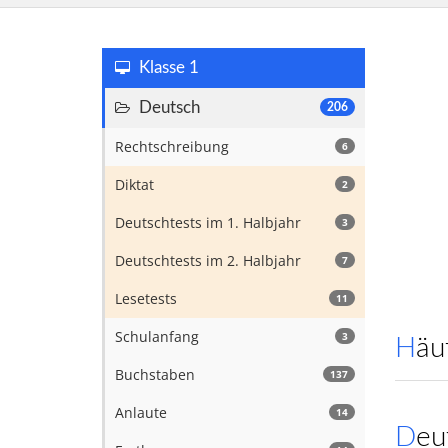
Klasse 1
Deutsch
206
Rechtschreibung
6
Diktat
2
Deutschtests im 1. Halbjahr
3
Deutschtests im 2. Halbjahr
7
Lesetests
11
Schulanfang
3
Hä
Buchstaben
137
Anlaute
14
De