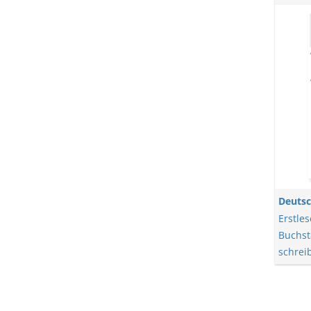
Deutsc
Erstle
Buchs
schrei