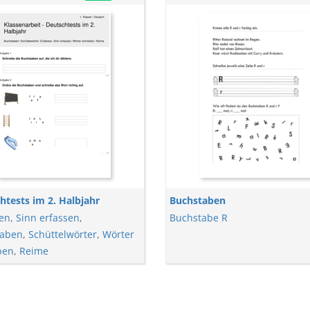
htests im 2. Halbjahr
Buchstaben
sen
,
Sinn erfassen
,
Buchstabe R
taben
,
Schüttelwörter
,
Wörter
ben
,
Reime