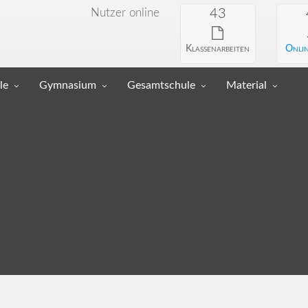
Nutzer online
43
Klassenarbeiten
Onlin
le
Gymnasium
Gesamtschule
Material