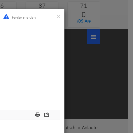
46
87
71
×
Fehler melden
 lernen
Android App
iOS App
Print
Download
Grundschule
Klasse 1
Deutsch
Anlaute