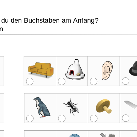
 du den Buchstaben am Anfang?
n.
Übungsblatt 2369
Übungsblatt 1660
e V bis Z
Anlaute A bis G