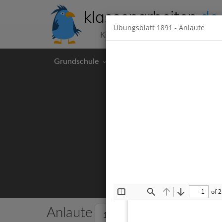
klassenarbeiten
.de
Übungsblatt
1891
- Anlaute
Klassenarbeiten kostenlos
Grundschule
Hauptschule
Realschul
of 2
Toggle
Find
Previous
Next
Sidebar
Anlaute
14 Klassenarbeiten