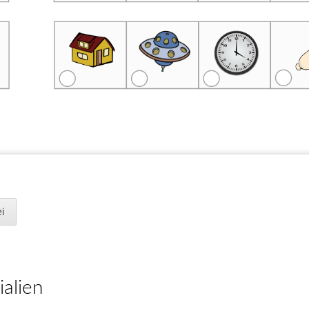
te O bis U
i
Neuigkeiten
 du den Buchstaben am Anfang?
n.
156 neue Klassenarbeiten für die
Klassenstufen 2 bis 4.
28. April 2025
ialien