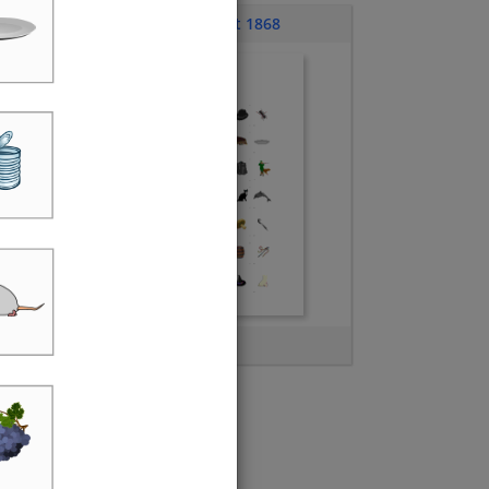
Übungsblatt 1868
Anlaute H bis N