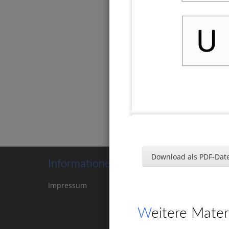
U
Anlau
Download als PDF-Date
Informationen
Wo hörst
Kreuze a
Impressum
Kontakt
Cookie-
Einstellungen
Weitere Mater