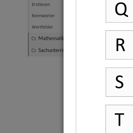
Q
Erstlesen
14
Reimwörter
5
Wortfelder
4
R
Mathematik
101
Sachunterricht
8
S
T