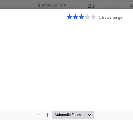
Nutzer online
23
5
Bewertung
en
Klassenarbeiten
Online
e
Gymnasium
Gesamtschule
Material
Zoom
Zoom
Out
In
Startseite