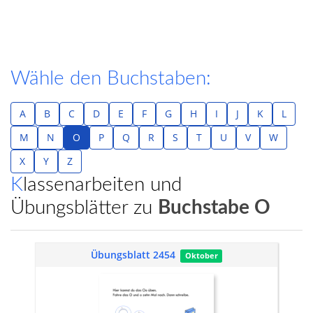
Wähle den Buchstaben:
A
B
C
D
E
F
G
H
I
J
K
L
M
N
O
P
Q
R
S
T
U
V
W
X
Y
Z
Klassenarbeiten und
Übungsblätter zu
Buchstabe O
Übungsblatt 2454
Oktober