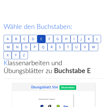
Wähle den Buchstaben:
A
B
C
D
E
F
G
H
I
J
K
L
M
N
O
P
Q
R
S
T
U
V
W
X
Y
Z
Klassenarbeiten und
Übungsblätter zu
Buchstabe E
Übungsblatt 554
Dezember