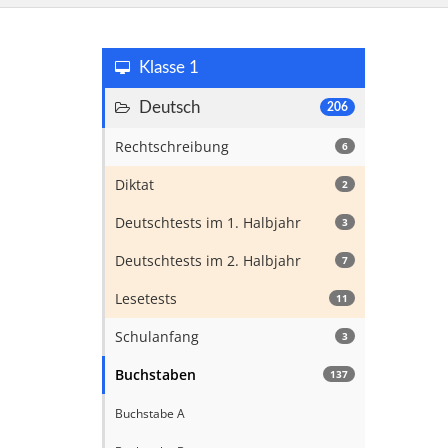
Klasse 1
Deutsch
206
Rechtschreibung
6
Diktat
2
Deutschtests im 1. Halbjahr
3
Deutschtests im 2. Halbjahr
7
Lesetests
11
Schulanfang
3
Buchstaben
137
Buchstabe A