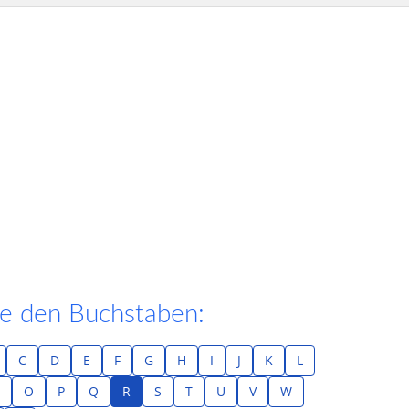
e den Buchstaben:
C
D
E
F
G
H
I
J
K
L
N
O
P
Q
R
S
T
U
V
W