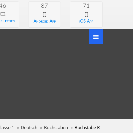
46
87
71
e lernen
Android App
iOS App
lasse 1
Deutsch
Buchstaben
Buchstabe R