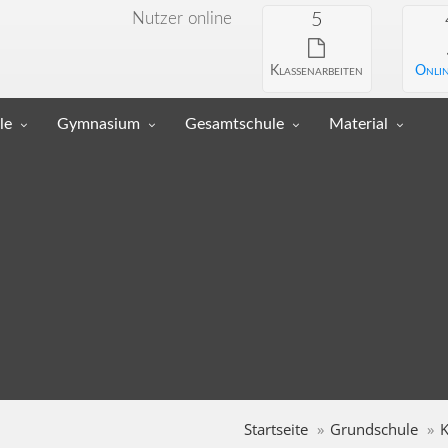
Nutzer online
5
Klassenarbeiten
Onlin
le
Gymnasium
Gesamtschule
Material
Startseite
Grundschule
K