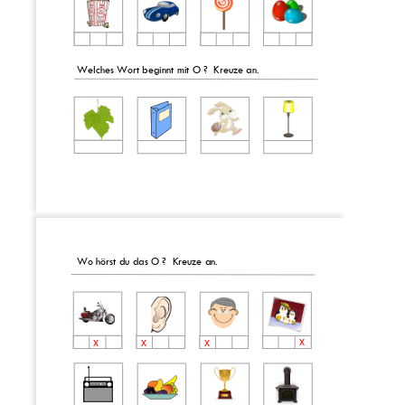
Welches Wort beginnt mit 
O 
?
Kreuze an.
Wo hörst du das 
O
?
Kreuze an.
0
x
x
x
x