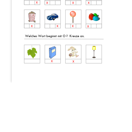
x
x
x
x
x
x
x
x
Welches Wort beginnt mit 
O
?
Kreuze an.
x
x