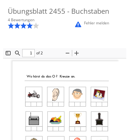
Übungsblatt
2455
- Buchstaben
4
Bewertung
en
Fehler melden
of 2
Toggle
Find
Zoom
Zoom
Sidebar
Out
In
Wo hörst du das 
O
?
Kreuze an.
0