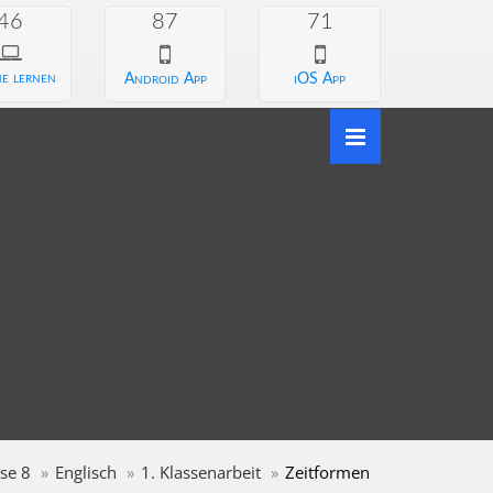
46
87
71
e lernen
Android App
iOS App
se 8
Englisch
1. Klassenarbeit
Zeitformen