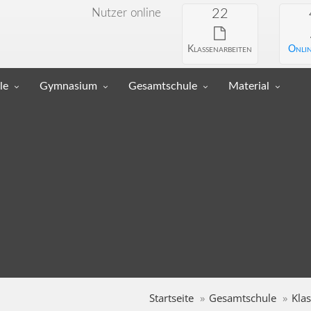
Nutzer online
22
Klassenarbeiten
Onlin
le
Gymnasium
Gesamtschule
Material
Startseite
Gesamtschule
Klas