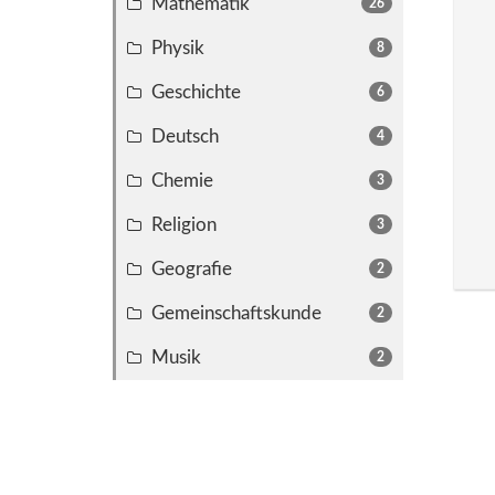
Mathematik
26
Physik
8
Geschichte
6
Deutsch
4
Chemie
3
Religion
3
Geografie
2
Gemeinschaftskunde
2
Musik
2