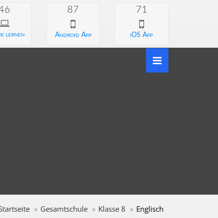
46
87
71
e lernen
Android App
iOS App
Startseite
Gesamtschule
Klasse 8
Englisch