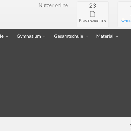
Nutzer online
23
Klassenarbeiten
Onlin
le
Gymnasium
Gesamtschule
Material