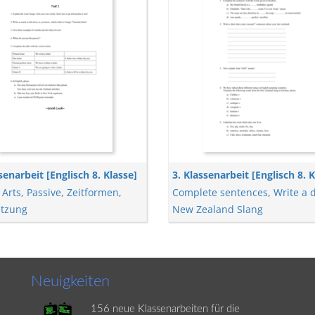
senarbeit [Englisch 8. Klasse]
3. Klassenarbeit [Englisch 8. K
,
Arts
,
Passive
,
Zeitformen
,
Complete sentences
,
Write a 
tzung
New Zealand Slang
Neuigkeiten
156 neue Klassenarbeiten für die