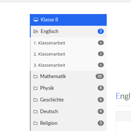
Klasse 8
Englisch
3
1. Klassenarbeit
1
2. Klassenarbeit
1
3. Klassenarbeit
1
Mathematik
26
Physik
8
Eng
Geschichte
6
Deutsch
4
Religion
3