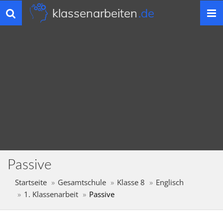
klassenarbeiten
.de
Toggle
navigation
Passive
Startseite
Gesamtschule
Klasse 8
Englisch
1. Klassenarbeit
Passive