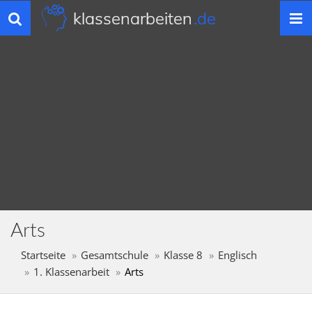
klassenarbeiten
.de
Toggle
navigation
Arts
Startseite
Gesamtschule
Klasse 8
Englisch
1. Klassenarbeit
Arts