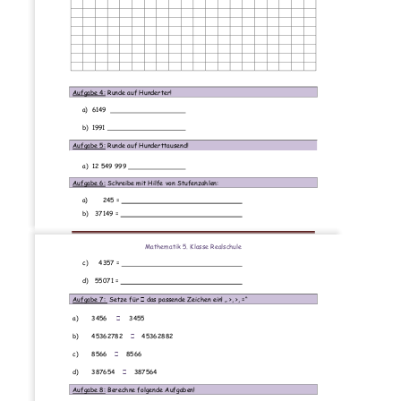
Aufgabe 4:
 Runde auf Hunderter! 
a)
6149
b)
1991
Aufgabe 5:
 Runde auf Hunderttausend! 
a)
12 549 999
Aufgabe 6:
 Schreibe mit Hilfe von Stufenzahlen: 
a)
245 =
b)
37149 =
Seite 1
Mathematik 5. Klasse Realschule  
c)
  4357 =
d)
55071 =
Aufgabe 7: 
 Setze für 
 das passende Zeichen ein! „ >, >, =“ 
a)
3456     
3455
b)
45362782    
    45362882
c)
8566    
    8566
d)
387654    
    387564
Aufgabe 8:
 Berechne folgende Aufgaben! 