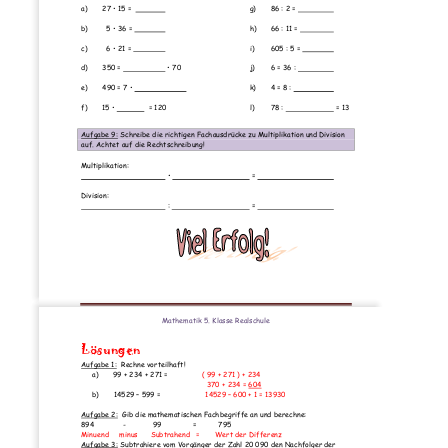
a)
27 • 15 =
g)
86 : 2 =
b)
5 • 36 =
h)
66 : 11 =
c)
6 • 21 =
i)
605 : 5 =
d)
350 =
• 70
j)
6 = 36 :
e)
490 = 7 •
k)
4 = 8 :
f)
15 •
  = 120 
l)
78 :
 = 13 
Aufgabe 9:
 Schreibe die richtigen Fachausdrücke zu Multiplikation und Division 
auf. Achtet auf die Rechtschreibung! 
Multiplikation: 
 •  
 =  
Division: 
 : 
 =  
Seite 2
Mathematik 5. Klasse Realschule  
Lösungen 
Aufgabe 1:
  Rechne vorteilhaft! 
a)
99 + 234 + 271 =
( 99 + 271 ) + 234 
             370 + 234 = 604
b)
14529 – 599 =
14529 – 600 + 1 = 13930 
Aufgabe 2:
  Gib die mathematischen Fachbegriffe an und berechne: 
894 
- 
    99 
   = 
     795 
Minuend     minus      Subtrahend   =       Wert der Differenz 
Aufgabe 3:
 Subtrahiere vom Vorgänger der Zahl 20 090 den Nachfolger der 