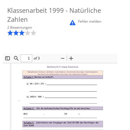
Klassenarbeit
1999
- Natürliche
Zahlen
Fehler melden
2
Bewertung
en
of 3
Toggle
Find
Zoom
Zoom
Sidebar
Out
In
Mathematik 5. Klasse Realschule  
Multiplikation, Division, Addieren, Subtrahieren, Klammerrechnungen, Dezimalsystem, 
Rechnen mit Stufenzahlen, Rechnen mit natürlichen Zahlen
Aufgabe 1:
 Rechne vorteilhaft! 
a)
99 + 234 + 271 =
b)
14529 – 599
=
Aufgabe 2: 
   Gib die mathematischen Fachbegriffe an und berechne: 
894 
   - 
       99 
= 
Aufgabe 3:
   Subtrahiere vom Vorgänger der Zahl 20 090 den Nachfolger der 
Zahl 3089! 