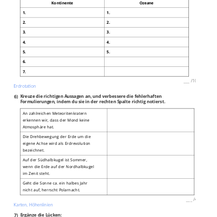
Kontinente
Ozeane
1.
1.
2.
2.
3.
3.
4.
4.
5.
5.
6.
7.
___
/
10P
Erdrotation
6)
Kreuze die richtigen Aussagen an, und verbessere die fehlerhaften
Formulierungen, indem du sie in der rechten Spalte richtig notierst.
An zahlreichen Meteoritenkratern
erkennen wir, dass der Mond keine
Atmosphäre hat.
Die Drehbewegung der Erde um die
eigene Achse wird als Erdrevolution
bezeichnet.
Auf der Südhalbkugel ist Sommer,
wenn die Erde auf der Nordhalbkugel
im Zenit steht.
Geht die Sonne ca. ein halbes Jahr
nicht auf, herrscht Polarnacht.
___
/
4P
Karten, Höhenlinien
7)
Ergänze die Lücken: