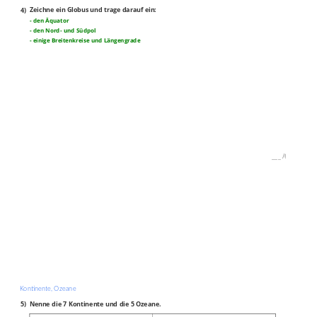
4)
Zeichne ein Globus und trage darauf ein:
- den Äquator
- den Nord- und Südpol
- einige Breitenkreise und Längengrade
___
/
6P
Kontinente, Ozeane
5)
Nenne die 7 Kontinente und die 5 Ozeane.