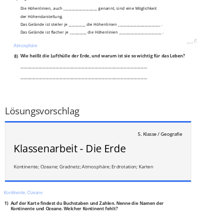
Die Höhenlinien, auch ____________________ genannt, sind eine Möglichkeit
der Höhendarstellung.
Das Gelände ist steiler je __________ die Höhenlinien _________________________ .
Das Gelände ist flacher je __________ die Höhenlinien _________________________ .
___
/
3P
Atmosphäre
8)
Wie heißt die Lufthülle der Erde, und warum ist sie so wichtig für das Leben?
___________________________________________________________________________
___________________________________________________________________________
___
/
2P
Lösungsvorschlag
5. Klasse / Geografie
Klassenarbeit - Die Erde
Kontinente; Ozeane; Gradnetz; Atmosphäre; Erdrotation; Karten
Kontinente, Ozeane
1)
Auf der Karte findest du Buchstaben und Zahlen. Nenne die Namen der
Kontinente und Ozeane. Welcher Kontinent fehlt?