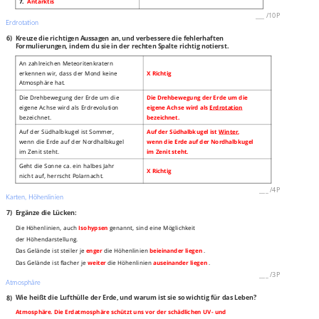
7.
Antarktis
___
/
10P
Erdrotation
6)
Kreuze die richtigen Aussagen an, und verbessere die fehlerhaften
Formulierungen, indem du sie in der rechten Spalte richtig notierst.
An zahlreichen Meteoritenkratern
erkennen wir, dass der Mond keine
X Richtig
Atmosphäre hat.
Die Drehbewegung der Erde um die
Die Drehbewegung der Erde um die
eigene Achse wird als Erdrevolution
eigene Achse wird als
Erdrotation
bezeichnet.
bezeichnet.
Auf der Südhalbkugel ist Sommer,
Auf der Südhalbkugel ist
Winter
,
wenn die Erde auf der Nordhalbkugel
wenn die Erde auf der Nordhalbkugel
im Zenit steht.
im Zenit steht.
Geht die Sonne ca. ein halbes Jahr
X Richtig
nicht auf, herrscht Polarnacht.
___
/
4P
Karten, Höhenlinien
7)
Ergänze die Lücken:
Die Höhenlinien, auch
Isohypsen
genannt, sind eine Möglichkeit
der Höhendarstellung.
Das Gelände ist steiler je
enger
die Höhenlinien
beieinander liegen
.
Das Gelände ist flacher je
weiter
die Höhenlinien
auseinander liegen
.
___
/
3P
Atmosphäre
8)
Wie heißt die Lufthülle der Erde, und warum ist sie so wichtig für das Leben?
Atmosphäre. Die Erdatmosphäre schützt uns vor der schädlichen UV- und