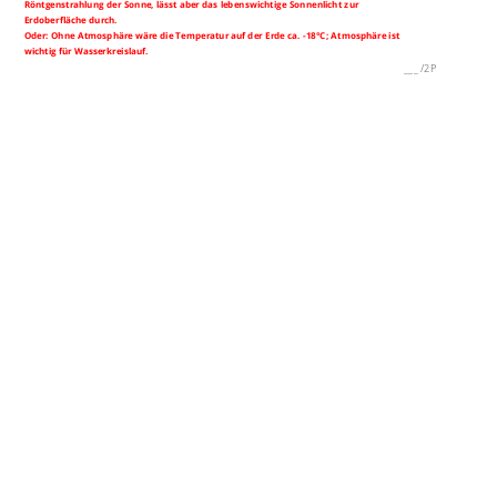
Röntgenstrahlung der Sonne, lässt aber das lebenswichtige Sonnenlicht zur
Erdoberfläche durch.
Oder: Ohne Atmosphäre wäre die Temperatur auf der Erde ca. -18°C; Atmosphäre ist
wichtig für Wasserkreislauf.
___
/
2P