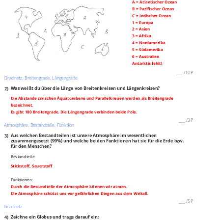
A = Atlantischer Ozean
B = Pazifischer Ozean
C = Indischer Ozean
1 = Europa
2 = Asien
3 = Afrika
4 = Nordamerika
5 = Südamerika
6 = Australien
Antarktis fehlt!
___
/
10P
Gradnetz, Breitengrade, Längengrade
2)
Was weißt du über die Länge von Breitenkreisen und Längenkreisen?
Die Abstände zwischen Äquatorebene und Parallelkreisen werden als Breitengrade
bezeichnet.
Es gibt 180 Breitengrade. Die Längengrade verbinden beide Pole.
___
/
3P
Atmosphäre, Bestandteile, Funktion
3)
Aus welchen Bestandteilen ist unsere Atmosphäre im wesentlichen
zusammengesetzt (99%) und welche beiden Funktionen hat sie für die Erde bzw.
für den Menschen?
Bestandteile:
Stickstoff, Sauerstoff
Funktionen:
Durch die Bestandteile der Atmosphäre können wir atmen.
Die Atmosphäre schützt uns vor gefährlichen Dingen aus dem Weltall.
___
/
5P
Gradnetz
4)
Zeichne ein Globus und trage darauf ein: