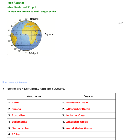
- den Äquator
- den Nord- und Südpol
- einige Breitenkreise und Längengrade
___
/
6P
Kontinente, Ozeane
5)
Nenne die 7 Kontinente und die 5 Ozeane.
Kontinente
Ozeane
1.
Asien
1.
Pazifischer Ozean
2.
Europa
2.
Atlantischer Ozean
3.
Australien
3.
Indischer Ozean
4.
Südamerika
4.
Arktischer Ozean
5.
Nordamerika
5.
Antarktischer Ozean
6.
Afrika