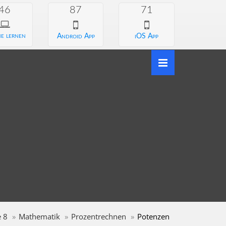
46
87
71
e lernen
Android App
iOS App
e 8
Mathematik
Prozentrechnen
Potenzen