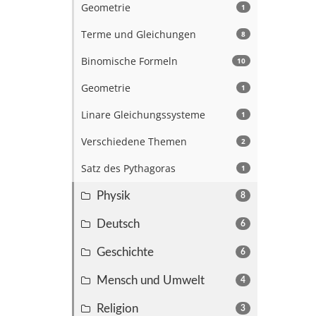
Geometrie
1
Terme und Gleichungen
8
Binomische Formeln
10
Geometrie
1
Linare Gleichungssysteme
1
Verschiedene Themen
2
Satz des Pythagoras
1
Physik
8
Deutsch
6
Geschichte
6
Mensch und Umwelt
4
Religion
3