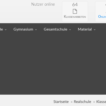
Nutzer online
64
Klassenarbeiten
Onlin
le
Gymnasium
Gesamtschule
Material
Startseite
Realschule
Klass