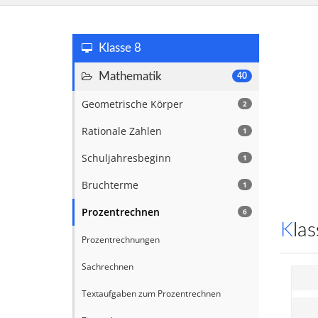
Klasse 8
Mathematik
40
Geometrische Körper
2
Rationale Zahlen
1
Schuljahresbeginn
1
Bruchterme
1
Prozentrechnen
6
Kl
Prozentrechnungen
Sachrechnen
Textaufgaben zum Prozentrechnen