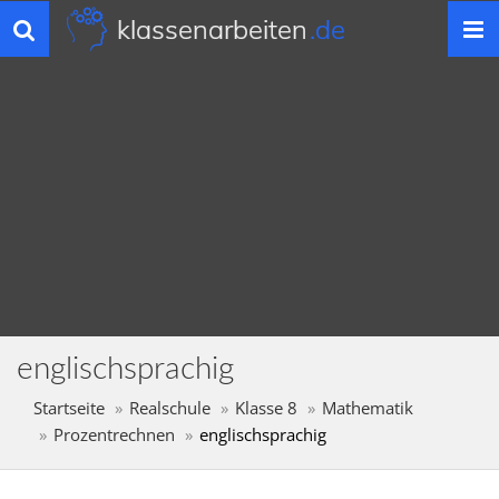
klassenarbeiten
.de
Toggle
navigation
englischsprachig
Startseite
Realschule
Klasse 8
Mathematik
Prozentrechnen
englischsprachig