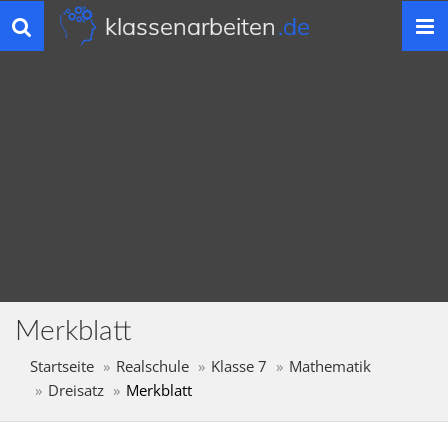
klassenarbeiten
.de
Toggle
navigation
Merkblatt
Startseite
Realschule
Klasse 7
Mathematik
Dreisatz
Merkblatt