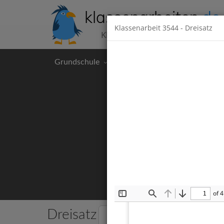
klassenarbeiten
.de
Klassenarbeit
3544
- Dreisatz
Klassenarbeiten kostenlos
Grundschule
Hauptschule
Realschul
of 4
Toggle
Find
Previous
Next
Sidebar
Dreisatz
5 Klassenarbeiten