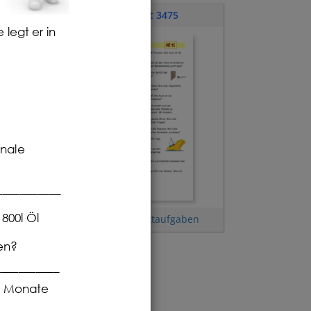
Übungsblatt 3475
legt er in 
nale 
___________
800l Öl 
4
Station 15 bis 18
,
Textaufgaben
en?
___________
8 Monate 