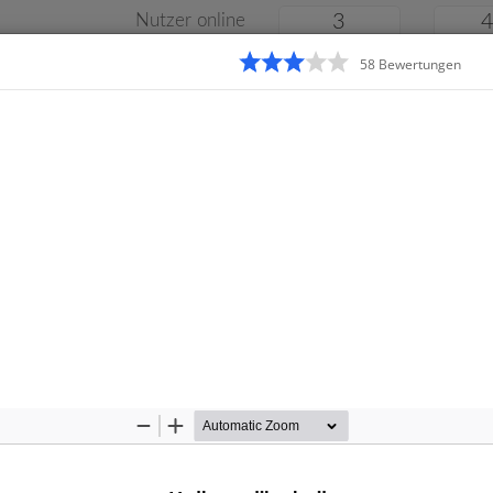
Nutzer online
3
58
Bewertung
en
Klassenarbeiten
Online
e
Gymnasium
Gesamtschule
Material
Zoom
Zoom
Out
In
Startseite