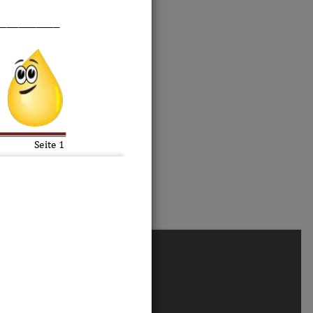
___________
Seite 
1
10
%
10 %