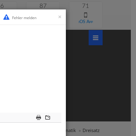
46
87
71
×
Fehler melden
 lernen
Android App
iOS App
Print
Download
Realschule
Klasse 7
Mathematik
Dreisatz