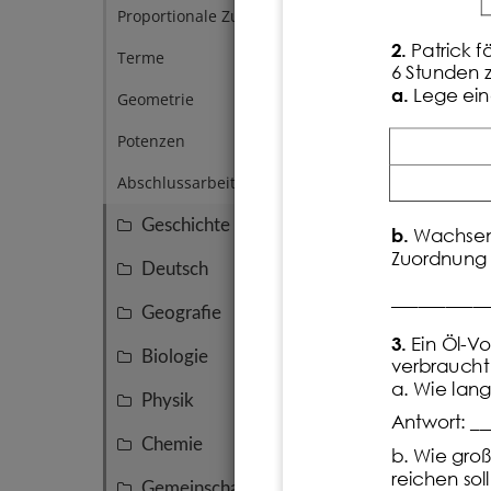
Proportionale Zuordnungen
4
2.
Patrick f
ä
Terme
10
6 Stunden 
a.
Lege eine
Geometrie
1
Potenzen
3
Abschlussarbeit
2
Geschichte
11
b.
Wachsen 
Zuordnung 
Deutsch
7
__________
Geografie
7
3.
Ein Öl
-
V
o
Biologie
7
verbraucht
a. Wie lang
Physik
5
Antwort: __
Chemie
4
b. Wie gro
reichen sol
Gemeinschaftskunde
4