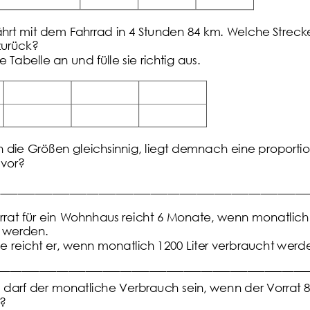
Übungsblatt 3478
hrt mit dem Fahrrad in 4 Stunden 84 km. Welche Strecke 
zurück?
 Tabelle an und fülle sie richtig aus.
die Größen gleichsinnig, liegt demnach eine proportio
vor?
______
________________________________________________
r
r
at für ein Wohnhaus reicht 6 Monate, wenn monatlich 
Textaufgaben
,
Station 10 bis 1
 werden.
e reicht er, wenn monatlich 1200 Liter verbraucht werd
______________________
_______________________________
ß darf der monatliche Verbrauch sein, wenn der Vorrat 
l?