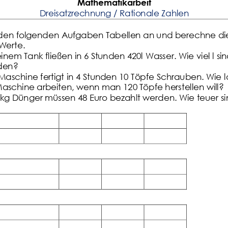
Mathematikarbeit 
Dreisatzrechnung / Rationale Zahlen
den folgenden Aufgaben Tabellen an und berechne di
Werte.
i
nem Tank fließen in 6 Stunden 420l Wasser. Wie viel l sin
Klassenarbeit 3544
Übungsblatt 3482
den?
Maschine fertigt in 4 Stunden 10 
Töpfe Schrauben. Wie 
Maschine arbeiten, w
e
nn man 120 Töpfe herstellen will?
 kg Dünger müssen 48 Euro bezahlt werden. Wie teuer si
ufgaben
Merkblatt
,
Station 1 bis 5