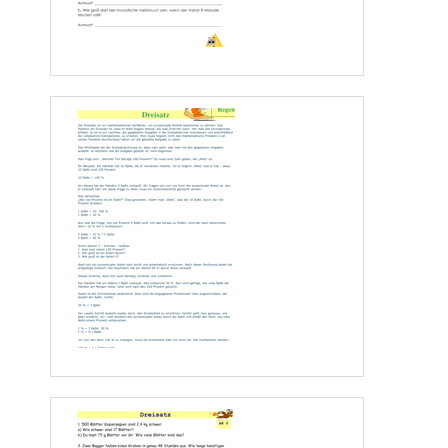
3. Um eine Decke von 96 m2 Fläche einzuschalen, benötigen drei Einschaler bei einer 
täglichen Arbeitszeit von 8 h 2 Tage. Wie viel Tage würden 4 Einschaler benötigen, 
um eine Decke von 144 m2 Fläche einzuschalen, wenn die tägliche Arbeitszeit um 1 h 
erhöht würde? 
4. In 3 Tagen verbrauchen 6 Dieselmotoren bei einer täglichen 
Laufzeit von 16 h 2016 Liter Dieselkraftstoff. Durch Ausweitung der 
Produktion sollen in Zukunft 8 Motoren eingesetzt werden und die 
tägliche Laufzeit um 2 h erhöht werden. Mit welchem 
Kraftstoffverbrauch pro Tag muss gerechnet werden? 
5. Die monatliche Stromrechnung für 8 Lampen beträgt bei täglich 8-stündiger 
Brenndauer 18€. Welcher Betrag ist zu zahlen, wenn 12 Lampen mit gleicher Leistung 
täglich 6 Stunden brennen? 
6. Zwölf Einschaler haben bei 9 stündiger Arbeitszeit in 7 Tagen 390 m2 
Betonschalung hergestellt. Wie viel Einschaler sind bei gleicher Leistung einzusetzen, 
wenn in insgesamt 21 Tagen 2340 m2 Betonschalung hergestellt werden müssen, um 
den Terminplan einzuhalten, und die tägliche Arbeitszeit nur 8 Stunden beträgt? 
7. In einem Unternehmen reichte der letzt jähriger Heizölvorrat von 8550 Litern für 
eine Heizperiode von 190 Tagen. In diesem Winter werden aber wegen der stärkeren 
Kälte täglich durchschnittlich 15 Liter mehr veranschlagt. 
Wie lange reicht der Heizölvorrat dieses Mal? 
8. Um einen Graben aus zu graben, brauchen 6 Bagger 15 Tage. Wie viel Tage würde 
man einsparen, wenn man für die gleiche Arbeit 4 Bagger mehr zur Verfügung hätte? 
9. Ein Wasserrad mit einem Umfang von 10,40 m macht auf einer festgelegten 
Strecke genau 480 Umdrehungen. Wie viele Umdrehungen würde ein 
Wasserrad auf derselben Strecke machen, wenn dessen Umfang 20 cm 
größer wäre? 
Seite 4 
www.Klassenarbeiten.de