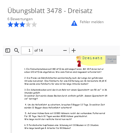
Übungsblatt
3478
- Dreisatz
6
Bewertung
en
Fehler melden
of 14
Toggle
Find
Zoom
Zoom
Dreisatz
Sidebar
Out
In
Station
10
1. Ein Fuhrunternehmen soll 180 m
³
 Erde abtransportieren. Mit 20 Fuhren hat er 
schon 120 m
³
 Erde abgefahren. Wie viele Fuhren sind insgesamt erforderlich?  
2. Die Preise von Bahnfahrkarten werden häufig nach der Länge der gefahrenen 
Strecke berechnet. Eine Fahrkarte für eine Entfernung von 36 km kostete 18,64 €. 
Was würde eine Fahrkarte für eine 62 km lange Strecke kosten? 
3. Ein Schwimmbecken wird durch ein Rohr mit einem Querschnitt von 50 cm² in 36 
Stunden gefüllt. 
In welcher Zeit würde dieses Becken durch ein Rohr gefüllt, dessen Querschnitt 64 
cm² beträgt? 
 4. Um die Hofeinfahrt zu schottern, brauchen 5 Bagger 12 Tage. In welcher Zeit 
würden 12 Bagger diese Hofeinfahrt schottern? 
 5. Auf einer Hühnerfarm mit 12000 Hühnern reicht der vorhandene Futtervorrat 
Für 35 Tage. Nach 10 Tagen werden 4000 Hühner geschlachtet. 
Wie lange reicht der restliche Vorrat nun noch? 
6. 5 Forstarbeiter bepflanzen eine Schonung mit 30 Bäumen in 1,5 Stunden. 
Wie lange benötigen 8 Arbeiter für 80 Bäume? 