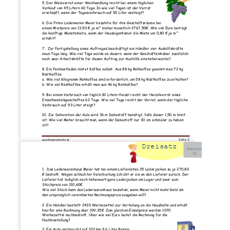
5. Der Weinvorrat einer Weinhandlung reicht bei einem täglichen 
Verkauf von 45 Litern 60 Tage. In wie viel Tagen ist der Vorrat 
erschöpft, wenn der Tagesverbrauch auf 50 Liter ansteigt? 
6. Die Firma Lederwaren Meier bezahlte für ihre Geschäftsräume bei 
einem Mietpreis von 13,50 € je m² bisher monatlich 2767,50€. Wie viel Euro beträgt 
die künftige Monatsmiete, wenn der Hauseigentümer die Miete um 0,80 € je m² 
erhöht? 
7.  Zur Fertigstellung eines Auftrages beschäftigt ein Händler vier Aushilfskräfte 
neun Tage lang. Wie viel Tage würde es dauern, wenn der Geschäftsinhaber zusätzlich 
noch zwei Arbeitskräfte für diesen Auftrag zur Aushilfe einstellen würde? 
8. Ein Feinkostladen röstet Kaffee selbst. Aus 88 kg Rohkaffee gewinnt man 72 kg 
Röstkaffee. 
a. Wie viel Kilogramm Rohkaffee sind erforderlich, um 58 kg Röstkaffee zu erhalten? 
b. Wie viel Röstkaffee erhält man aus 46 kg Rohkaffee? 
9. Bei einem Verbrauch von täglich 81 Litern Heizöl reicht der Heizölvorrat eines 
Einzelhandelsgeschäftes 62 Tage. Wie viel Tage reicht der Vorrat, wenn der tägliche 
Verbrauch auf 93 Liter steigt? 
10. Zur Dekoration der Aula wird 36 m Dekostoff benötigt, falls dieser 1,50 m breit 
ist. Wie viel Meter braucht man, wenn der Dekostoff nur 30 cm schmaler zu haben 
ist? 
Seite 2 
www.Klassenarbeiten.de
Dreisatz
Station
12
1.  Das Lederwarenhaus Meier hat bei einem Lieferanten 25 Lederjacken zu je 270,80 
€ bestellt. Wegen schlechter Verarbeitung schickt er sie an den Lieferer zurück. Der 
Lieferer hat lediglich noch höherwertigere Lederjacken am Lager und zwar zum 
Stückpreis von 310,60€. 
Wie viel Stück kann das Lederwarenhaus beziehen, wenn Meier nicht mehr Geld als 
den ursprünglich vereinbarten Rechnungspreis ausgeben will? 
2. Ein Händler bestellt 2430 Werbezettel zur Verteilung an die Haushalte und erhält 
hierfür eine Rechnung über 109,35€. Zum gleichen Einzelpreis werden 1070 
Werbezettel nachbestellt. Über wie viel Euro lautet die Rechnung für die 
Nachbestellung? 
3. Ein Auto verbraucht auf 100 km 9,6 Liter Benzin.  