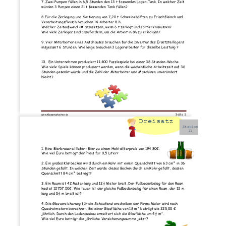
7. Zwei Pumpen füllen in 6,5 Stunden den 13 t fassenden Lager-Tank. In welcher Zeit 
würden 3 Pumpen einen 21 t fassenden Tank füllen? 
8 Für die Zerlegung und Sortierung von 7,20 t Schweinehälften zu Frischfleisch und 
Verarbeitungsfleisch brauchen 14 Arbeiter 8 h.  
Welcher Zeitaufwand ist anzusetzen, wenn 6 t zerlegt und sortieren müssen?  
Wie viele Zerleger sind anzufordern, um die Arbeit in 8h zu erledigen? 
9. Vier Mitarbeiter eines Autohauses brauchen für die Inventur des Ersatzteillagers 
insgesamt 6 Stunden. Wie lange brauchen 3 Lagerarbeiter für dieselbe Leistung ? 
10.  Ein Unternehmen produziert 11.400 Puzzlespiele bei einer 38 Stunden-Woche. 
Wie viele Spiele können produziert werden, wenn die wöchentliche Arbeitszeit auf 36 
Stunden gesenkt würde und die Zahl der Mitarbeiter und Maschinen unverändert 
bleibt? 
Seite 1 
www.Klassenarbeiten.de
Dreisatz
Station
11
1. Eine Bierbrauerei liefert Bier zu einem Hektoliterpreis von 194,80€. 
Wie viel Euro beträgt der Preis für 0,5 Liter? 
2. Ein großes Klärbecken wird durch ein Rohr mit einem Querschnitt von 63 cm² in 36 
Stunden gefüllt. In welcher Zeit würde dieses Becken durch ein Rohr gefüllt, dessen 
Querschnitt 84 cm² beträgt? 
3. Ein Raum ist 42 Meter lang und 12½ Meter breit. Der Fußbodenbelag für den Raum 
kostet 12757,50€. Wie teuer ist der gleiche Fußbodenbelag für einen Raum, der 12 m 
lang und 5½ m breit ist? 
4. Die Glasversicherung für die Schaufensterscheiben der Firma Meier wird nach 
Quadratmetern berechnet. Bei einer Glasfläche von 18 m² beträgt sie 225,00 € 
jährlich. Durch den Ladenausbau erweitert sich die Glasfläche um 4½ m². 
Wie viel Euro beträgt die jährliche Versicherungssumme jetzt? 