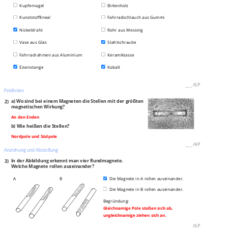
Kupfernagel
Birkenholz
Kunststofflineal
Fahrradschlauch aus Gummi
Nickeldraht
Rohr aus Messing
Vase aus Glas
Stahlschraube
Fahrradrahmen aus Aluminium
Keramiktasse
Eisenstange
Kobalt
___
/
6P
Feldlinien
2)
a)
Wo sind bei einem Magneten die Stellen mit der größten
magnetischen Wirkung?
An den Enden
b) Wie heißen die Stellen?
Nordpole und Südpole
___
/
4P
Anziehung und Abstoßung
3)
In der Abbildung erkennt man vier Rundmagnete.
Welche Magnete rollen auseinander?
A
B
Die Magnete in A rollen auseinander.
Die Magnete in B rollen auseinander.
Begründung:
Gleichnamige Pole stoßen sich ab,
ungleichnamige ziehen sich an.
___
/
6P