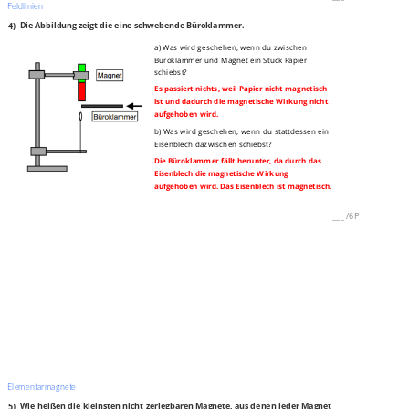
Feldlinien
4)
Die Abbildung zeigt die eine schwebende Büroklammer.
a) Was wird geschehen, wenn du zwischen
Büroklammer und Magnet ein Stück Papier
schiebst?
Es passiert nichts, weil Papier nicht magnetisch
ist und dadurch die magnetische Wirkung nicht
aufgehoben wird.
b) Was wird geschehen, wenn du stattdessen ein
Eisenblech dazwischen schiebst?
Die Büroklammer fällt herunter, da durch das
Eisenblech die magnetische Wirkung
aufgehoben wird. Das Eisenblech ist magnetisch.
___
/
6P
Elementarmagnete
5)
Wie heißen die kleinsten nicht zerlegbaren Magnete, aus denen jeder Magnet