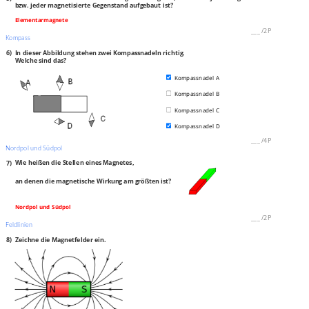
bzw. jeder magnetisierte Gegenstand aufgebaut ist?
Elementarmagnete
___
/
2P
Kompass
6)
In dieser Abbildung stehen zwei Kompassnadeln richtig.
Welche sind das?
Kompassnadel A
Kompassnadel B
Kompassnadel C
Kompassnadel D
___
/
4P
Nordpol und Südpol
7)
Wie heißen die Stellen eines Magnetes,
an denen die magnetische Wirkung am größten ist?
Nordpol und Südpol
___
/
2P
Feldlinien
8)
Zeichne die Magnetfelder ein.