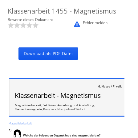
Klassenarbeit
1455
- Magnetismus
Bewerte dieses Dokument
Fehler melden
Download als PDF-Datei
6. Klasse / Physik
Klassenarbeit - Magnetismus
Magnetisierbarkeit; Feldlinien; Anziehung und Abstoßung;
Elementarmagnete; Kompass; Nordpol und Südpol
Magnetisierbarkeit
1)
Welche der folgenden Gegenstände sind magnetisierbar?