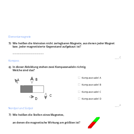
Elementarmagnete
5)
Wie heißen die kleinsten nicht zerlegbaren Magnete, aus denen jeder Magnet
bzw. jeder magnetisierte Gegenstand aufgebaut ist?
______________________________
___
/
2P
Kompass
6)
In dieser Abbildung stehen zwei Kompassnadeln richtig.
Welche sind das?
Kompassnadel A
Kompassnadel B
Kompassnadel C
Kompassnadel D
___
/
4P
Nordpol und Südpol
7)
Wie heißen die Stellen eines Magnetes,
an denen die magnetische Wirkung am größten ist?
______________________________________________________________________