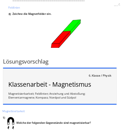
___
/
2P
Feldlinien
8)
Zeichne die Magnetfelder ein.
___
/
6P
Lösungsvorschlag
6. Klasse / Physik
Klassenarbeit - Magnetismus
Magnetisierbarkeit; Feldlinien; Anziehung und Abstoßung;
Elementarmagnete; Kompass; Nordpol und Südpol
Magnetisierbarkeit
1)
Welche der folgenden Gegenstände sind magnetisierbar?