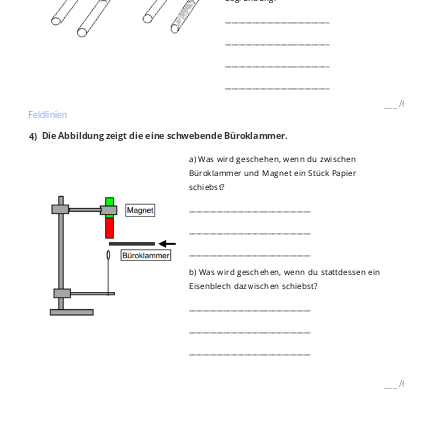
______________________________
______________________________
______________________________
______________________________
___
/
6P
Feldlinien
4)
Die Abbildung zeigt die eine schwebende Büroklammer.
a) Was wird geschehen, wenn du zwischen
Büroklammer und Magnet ein Stück Papier
schiebst?
___________________________________
___________________________________
___________________________________
b) Was wird geschehen, wenn du stattdessen ein
Eisenblech dazwischen schiebst?
___________________________________
___________________________________
___________________________________
___
/
6P