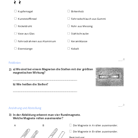
Kupfernagel
Birkenholz
Kunststofflineal
Fahrradschlauch aus Gummi
Nickeldraht
Rohr aus Messing
Vase aus Glas
Stahlschraube
Fahrradrahmen aus Aluminium
Keramiktasse
Eisenstange
Kobalt
___
/
6P
Feldlinien
2)
a)
Wo sind bei einem Magneten die Stellen mit der größten
magnetischen Wirkung?
____________________________________________________________
b) Wie heißen die Stellen?
____________________________________________________________
___
/
4P
Anziehung und Abstoßung
3)
In der Abbildung erkennt man vier Rundmagnete.
Welche Magnete rollen auseinander?
A
B
Die Magnete in A rollen auseinander.
Die Magnete in B rollen auseinander.
Begründung: