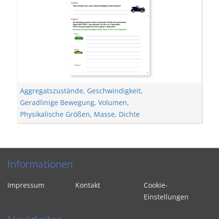
Aggregatszustände
,
Geschwindigkeit
,
Geradlinige Bewegung
,
Volumen
,
Physikalische Größen
,
Masse
,
Dichte
Informationen
Impressum
Kontakt
Cookie-
Einstellungen