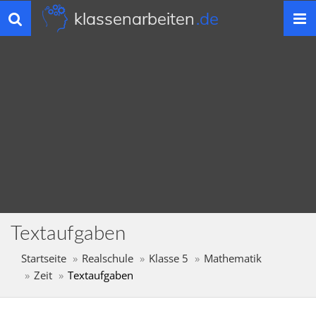
klassenarbeiten
.de
Toggle
navigation
Textaufgaben
Startseite
Realschule
Klasse 5
Mathematik
Zeit
Textaufgaben