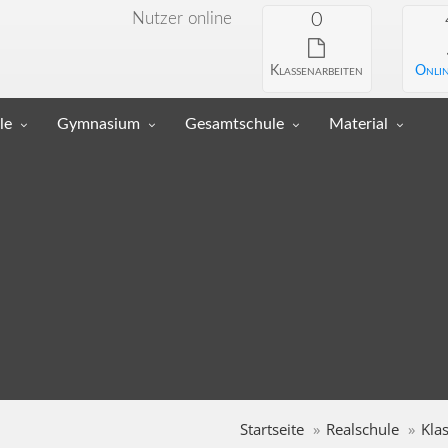
Nutzer online
0
Klassenarbeiten
Onlin
le
Gymnasium
Gesamtschule
Material
Startseite
Realschule
Kla