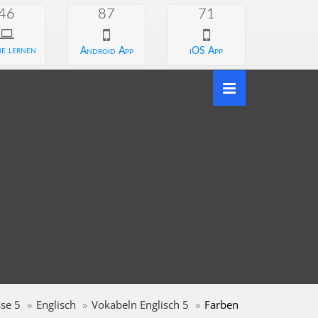
46
87
71
e lernen
Android App
iOS App
sse 5
Englisch
Vokabeln Englisch 5
Farben