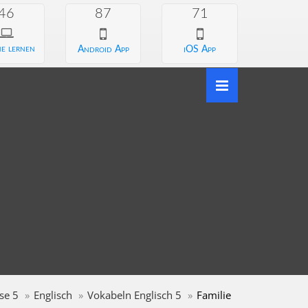
46
87
71
e lernen
Android App
iOS App
se 5
Englisch
Vokabeln Englisch 5
Familie