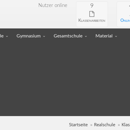
Nutzer online
9
Klassenarbeiten
Onlin
le
Gymnasium
Gesamtschule
Material
Startseite
Realschule
Klas