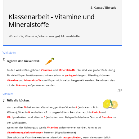
5. Klasse / Biologie
Klassenarbeit - Vitamine und
Mineralstoffe
Wirkstoffe; Vitamine; Vitaminmangel; Mineralstoffe
Wirkstoffe
1)
Ergänze den Lückentext.
Zu den Wirkstoffen gehören
Vitamine
und
Mineralstoffe
. Sie sind von großer Bedeutung
für viele Körperfunktionen und wirken schon in
geringen
Mengen. Allerdings können
Vitamine
und
Mineralstoffe
vom Körper nicht selbst hergestellt werden. Sie müssen also
mit der
Nahrung
aufgenommen werden.
___
/
3P
Vitamine
2)
Fülle die Lücken.
Von den über
20
bekannten Vitaminen, gehören Vitamin
A
(enthalten z.B. in
Möhren), Vitamin
B
(enthalten z.B. in ungeschältem Reis, aber auch in
Fleisch
und
Milch
produkten ) und Vitamin
C
(enthalten zum Beispiel in frischem Obst und
Gemüse
) zu
den wichtigsten.
Wenn mit der Nahrung zu wenig
Vitamine
aufgenommen werden, kann es zu
Vitaminmangelerkrankungen
kommen (Hypovitaminose).
Überschüssige Vitamine werden mit dem Urin
ausgeschieden
, wenn sie wasserlöslich