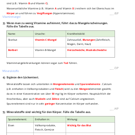
sind (z.B.: Vitamin
B
und Vitamin
C
).
Wasserunlösliche Vitamine (z.B.: Vitamin
A
und Vitamin
D
) reichern sich bei Überschuss im
Körper
an und führen zu
Vergiftungen
(Hypervitaminose).
___
/
8P
Vitaminmangel
3)
Wenn man zu wenig Vitamine aufnimmt, führt das zu Mangelerscheinungen.
Fülle die Tabelle aus.
Name:
Ursache:
Krankheitsbild:
Skorbut
Vitamin-C-Mangel
Zahnausfall,
Blutungen
(Zahnfleisch,
Magen, Darm, Haut)
Beriberi
Vitamin-B-Mangel
Herzschwäche, Muskelschwäche
Vitaminmangelerkrankungen können sogar zum
Tod
führen.
___
/
3P
Mineralstoffe
4)
Ergänze den Lückentext.
Mineralstoffe lassen sich unterteilen in
Mengenelemente
und
Spurenelemente
. Calcium
(z.B. enthalten in Vollkornprodukten und
Fleisch
) wird zu den
Mengen
elementen gezählt,
da es in einer Konzentration von über
50
mg/ kg im Körper vorkommt. Hauptsächlich der
Knochenbau, aber auch
Muskeln
und
Zähne
sind auf Calcium angewiesen.
Spurenelement sind nur in sehr
geringer
Konzentration im Körper vorhanden.
___
/
4P
5)
Mineralstoffe sind wichtig für den Körper. Fülle die Tabelle aus.
Spurenelement:
Enthalten in:
Wirkung:
Eisen
Vollkornprodukte,
Wichtig für das Blut
Fleisch, Gemüse