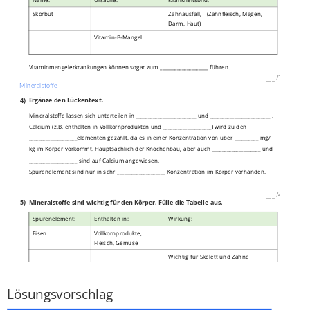
Skorbut
Zahnausfall,
(Zahnfleisch, Magen,
Darm, Haut)
Vitamin-B-Mangel
Vitaminmangelerkrankungen können sogar zum ____________________ führen.
___
/
3P
Mineralstoffe
4)
Ergänze den Lückentext.
Mineralstoffe lassen sich unterteilen in _________________________ und _________________________ .
Calcium (z.B. enthalten in Vollkornprodukten und ____________________) wird zu den
____________________elementen gezählt, da es in einer Konzentration von über __________ mg/
kg im Körper vorkommt. Hauptsächlich der Knochenbau, aber auch ____________________ und
____________________ sind auf Calcium angewiesen.
Spurenelement sind nur in sehr ____________________ Konzentration im Körper vorhanden.
___
/
4P
5)
Mineralstoffe sind wichtig für den Körper. Fülle die Tabelle aus.
Spurenelement:
Enthalten in:
Wirkung:
Eisen
Vollkornprodukte,
Fleisch, Gemüse
Wichtig für Skelett und Zähne
___
/
3P
Lösungsvorschlag