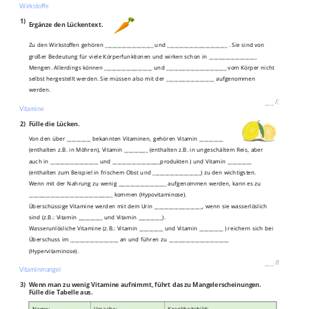
Wirkstoffe
1)
Ergänze den Lückentext.
Zu den Wirkstoffen gehören ____________________ und _________________________ . Sie sind von
großer Bedeutung für viele Körperfunktionen und wirken schon in ____________________
Mengen. Allerdings können ____________________ und _________________________ vom Körper nicht
selbst hergestellt werden. Sie müssen also mit der ____________________ aufgenommen
werden.
___
/
3P
Vitamine
2)
Fülle die Lücken.
Von den über __________ bekannten Vitaminen, gehören Vitamin __________
(enthalten z.B. in Möhren), Vitamin __________ (enthalten z.B. in ungeschältem Reis, aber
auch in ____________________ und ____________________produkten ) und Vitamin __________
(enthalten zum Beispiel in frischem Obst und ____________________) zu den wichtigsten.
Wenn mit der Nahrung zu wenig ____________________ aufgenommen werden, kann es zu
___________________________________ kommen (Hypovitaminose).
Überschüssige Vitamine werden mit dem Urin ____________________, wenn sie wasserlöslich
sind (z.B.: Vitamin __________ und Vitamin __________).
Wasserunlösliche Vitamine (z.B.: Vitamin __________ und Vitamin __________ ) reichern sich bei
Überschuss im ____________________ an und führen zu _________________________
(Hypervitaminose).
___
/
8P
Vitaminmangel
3)
Wenn man zu wenig Vitamine aufnimmt, führt das zu Mangelerscheinungen.
Fülle die Tabelle aus.
Name:
Ursache:
Krankheitsbild: