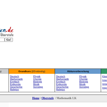
Grundkurs
Abiturvorbereitung
g)
(2/3-stündig)
Deutsch
Physik
Deutsch
Physik
Klas
Mathematik
Chemie
Mathematik
Chemie
Inte
Englisch
Biologie
Englisch
Biologie
Unte
Erdkunde
Musik
Erdkunde
Musik
Geschichte
Sonstige
Geschichte
Sonstige
Imp
Religion
Religion
Home
/
Oberstufe
/ Mathematik LK