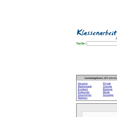
Suche:
Leistungskurs
(4/5-stündi
Deutsch
Physik
Mathematik
Chemie
Englisch
Biologie
Erdkunde
Musik
Geschichte
Sonstige
Religion