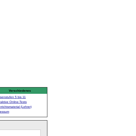
Verschiedenes
senstufen 5 bis 11
raktive Online-Tests
rrichtsmaterial (Lehrer)
ressum