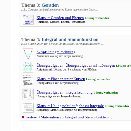
Thema 3:
Geraden
z.B.: Geraden im dreidimensionalen Raum; gegenseitige Lage;...
Klausur: Geraden und Ebenen
Lösung vorhanden
Ableitung, Geraden, Ebenen, Textaufgabe
Thema 4:
Integral und Stammfunktion
z.B.: Fläche unter dem Schaubild; aufleiten; Anwendungsaufgaben;...
Skript: Integralrechnung
Zusammenfassung der Integralrechnung.
Übungsaufgaben: Übungsaufgaben mit Lösungen
Lösung vo
Aufgaben mit Lösung zur Berechnung von Flächen.
Klausur: Flächen unter Kurven
Lösung vorhanden
Übungsklausur zur Integralrechnung.
Übungsaufgaben: Integralrechnung
Lösung vorhanden
Übungsaufgaben zur Integralrechnung.
Klausur: Übungsschulaufgabe zu Integrale
Lösung vorhanden
Schwierige Mathe-Schulaufgbe zur Integralrechnung.
weitere 3 Materialien zu Integral und Stammfunktion...