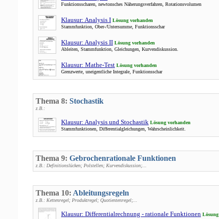
Funktionsscharen, newtonsches Näherungsverfahren, Rotationsvolumen
Klausur: Analysis I
Lösung vorhanden
Stammfunktion, Ober-/Untersumme, Funktionsschar
Klausur: Analysis II
Lösung vorhanden
Ableiten, Stammfunktion, Gleichungen, Kurvendiskussion.
Klausur: Mathe-Test
Lösung vorhanden
Grenzwerte, uneigentliche Integrale, Funktionsschar
Thema 8:
Stochastik
z.B.:
Klausur: Analysis und Stochastik
Lösung vorhanden
Stammfunktionen, Differentialgleichungen, Wahrscheinlichkeit.
Thema 9:
Gebrochenrationale Funktionen
z.B.: Definitionslücken; Polstellen; Kurvendiskussion;...
Thema 10:
Ableitungsregeln
z.B.: Kettenregel; Produktregel; Quotientenregel;...
Klausur: Differentialrechnung - rationale Funktionen
Lösung