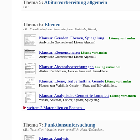
Thema 5:
Abiturvorbereitung allgemein
z.B.:
Thema 6:
Ebenen
z.B.: Koordinatenform; Parameterform; Abstände; Winkel;...
Klausur: Geraden, Ebenen, Spiegelung,...
Lösung vorhanden
Analytische Geometrie und Lineare Algebra I
Klausur: Ebenenscharen
Lösung vorhanden
Analytische Geometrie und Lineare Algebra II
Klausur: Abstandsberechnungen
Lösung vorhanden
Abstand Punkt-Ebene, Gerade-Ebene und Ebene-Ebene.
Klausur: Ebene, Teilverhältnis, Gerade
Lösung vorhanden
Klausur zum Verhältnis Gerade<->Ebene und Teilverhältnisse.
Klausur: Analytische Geometrie komplett
Lösung vorhanden
Winkel, Abstände, Dreieck, Quader, Spiegelung.
weitere 2 Materialien zu Ebenen...
Thema 7:
Funktionsuntersuchung
z.B.: Nullstellen; Verhalten gegen unendlich; Hoch-/Tiefpunkte;..
Klausur: Analysis