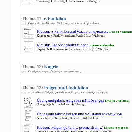
Produktregel, Kettenregel, Funktionsuntersuchung,...
Thema 11:
e-Funktion
z.B.: Exponentialfunktionen; Wachstum; natürlicher Logarithmus;
Klausur: e-Funktion und Wachstumsprozesse
Lösung vorhand
Klausur zur e-Funktion und zum beschränkten Wachstum.
Klausur: Exponentialfunktionen
Lösung vorhanden
Exponentialfunktionen: ab-/aufleiten, Gleichungen, Wachstum.
Thema 12:
Kugeln
z.B.: Kugelgleichungen; Schnittformen berechnen;...
Thema 13:
Folgen und Induktion
z.B.: arithmetische Folgen; geometrische Folgen; vollständige Induktion;
Übungsaufgaben: Aufgaben mit Lösungen
Lösung vorhanden
Übungsaufgaben zu Folgen mit Lösungen.
Übungsaufgaben: Folgen und vollständige Induktion
Arbeitsblatt zu Monotonie, Grenzwert und Induktion.
Klausur: Folgen (rekursiv, geometrisch,...)
Lösung vorhanden
original Klausur zu Folgen: Konvergenz, Monotonie, Induktion...