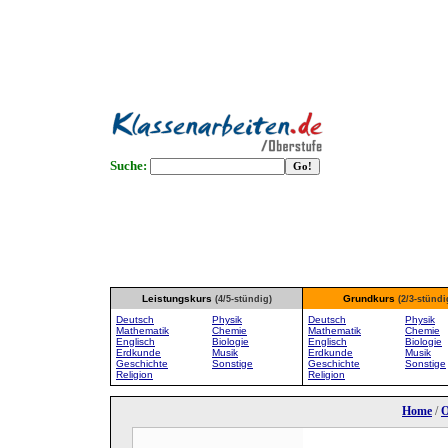
Suche:
Leistungskurs
Grundkurs
(4/5-stündig)
(2/3-stündi
Deutsch
Physik
Deutsch
Physik
Mathematik
Chemie
Mathematik
Chemie
Englisch
Biologie
Englisch
Biologie
Erdkunde
Musik
Erdkunde
Musik
Geschichte
Sonstige
Geschichte
Sonstige
Religion
Religion
Home
/
O