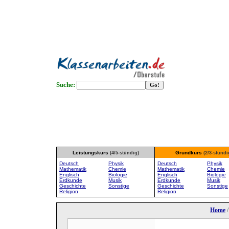
Suche:
Leistungskurs
Grundkurs
(4/5-stündig)
(2/3-stündi
Deutsch
Physik
Deutsch
Physik
Mathematik
Chemie
Mathematik
Chemie
Englisch
Biologie
Englisch
Biologie
Erdkunde
Musik
Erdkunde
Musik
Geschichte
Sonstige
Geschichte
Sonstige
Religion
Religion
Home