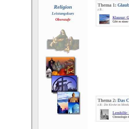
Thema 1:
Glaub
Religion
z.B.:
Leistungskurs
Klausur: G
Oberstufe
Gibt es einen
Thema 2:
Das C
z.B.: Die Kirche im Mittel
Lernhilfe:
Chronologie d