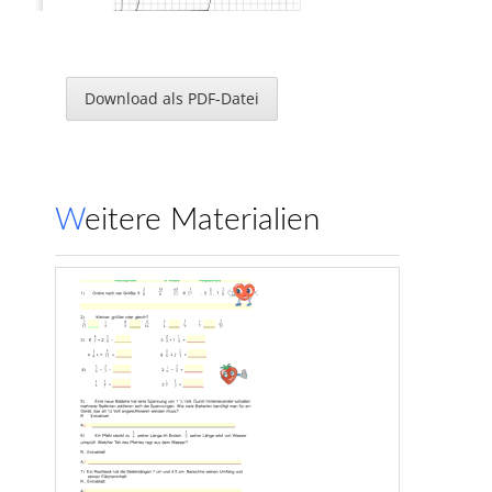
3.
Download als PDF-Datei
4.
Weitere Materialien
5.
a) überstumpfer Winkel       
b) gestreckter Winkel
6.
a) spitzer Winkel       50 Grad
b) stumpfer Winkel  115 Grad
www.Klassenarbeiten.de
7.
90 Grad
8.