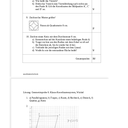
a)
Wie heißt das Viereck?
b)
Drehe das Viereck eine Vierteldrehung nach rechts um
den Punkt B. Gib die Koordinaten der Bildpunkte A`, C`
und D` an.
5/ 
9.
Zeichne das Muster größer!
    Nimm als Quadratseite 8 cm. 
2/ 
10. Zeichne einen Kreis mit dem Durchmesser 8 cm.
a)
Kennzeichne auf der Kreislinie einen beliebigen Punkt A.
b)
Trage von hier aus den Radius mit dem Zirkel so oft auf
der Kreislinie ab, bis du wieder bei A bist.
c)
Verbinde die jeweiligen Punkte mit dem Lineal.
d)
Weißt du wie die entstandene Fläche heißt?
5/ 
           Gesamtpunkte: 
31/ 
www.Klassenarbeiten.de
Lösung: Geometrieprobe 6. Klasse Koordinatensystem, Winkel 
1.
a) Parallelogramm, b) Trapez, c) Raute, d) Rechteck, e) Dreieck, f) 
Quadrat, g) Kreis 
2.