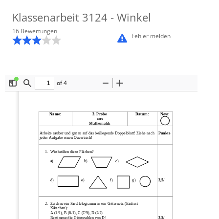
Klassenarbeit
3124
- Winkel
16
Bewertung
en
Fehler melden
of 4
Toggle
Find
Zoom
Zoom
Sidebar
Out
In
Name: 
3. Probe
Datum: 
Note: 
_______________
aus
_____________ 
Mathematik 
Arbeite sauber und genau auf das beiliegende Doppelblatt! Ziehe nach 
Punkte
jeder Aufgabe einen Querstrich! 
1.
Wie heißen diese Flächen?
a)                     
b)
c)
d)
e)
f)              
g) 
3,5/ 
2.
Zeichne ein Parallelogramm in ein Gitternetz (Einheit
Kästchen):
A (1/1), B (6/1), C (7/5), D (?/?)
Bestimme die Gitterzahlen von D!
2,5/ 