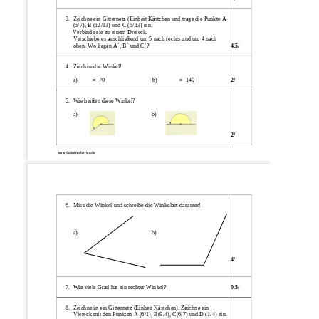
3.
Zeichne ein Gitternetz (Einheit Kästchen und trage die Punkte A
(5/7), B (12/13) und C (5/13) ein.
Verbinde sie zu einem Dreieck.
Verschiebe es anschließend um 5 nach rechts und um 4 nach
oben. Wo liegen A ́, B` und C`?
4,5/ 
4.
Zeichne die Winkel!
a)
=  70
b)
=  140
2/ 
5.
Wie heißen diese Winkel?
a)
               b) 
2/ 
www.Klassenarbeiten.de
6.
Miss die Winkel und schreibe die Winkelart darunter!
a)
               b)  
4/ 
7.
Wie viele Grad hat ein rechter Winkel?
0.5/ 
8.
Zeichne in ein Gitternetz (Einheit Kästchen). Zeichne ein
Viereck mit den Punkten A (6/1), B(9/4), C(6/7) und D (1/4) ein.