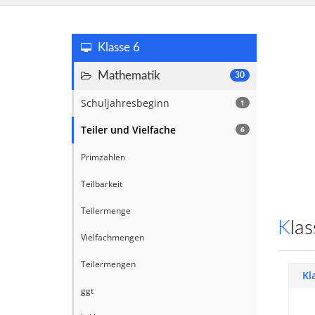
Klasse 6
Mathematik
30
Schuljahresbeginn
1
Teiler und Vielfache
6
Primzahlen
Teilbarkeit
Teilermenge
Kl
Vielfachmengen
Teilermengen
Kl
ggt