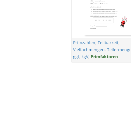
Primzahlen
,
Teilbarkeit
,
Vielfachmengen
,
Teilermeng
ggt
,
kgV
,
Primfaktoren