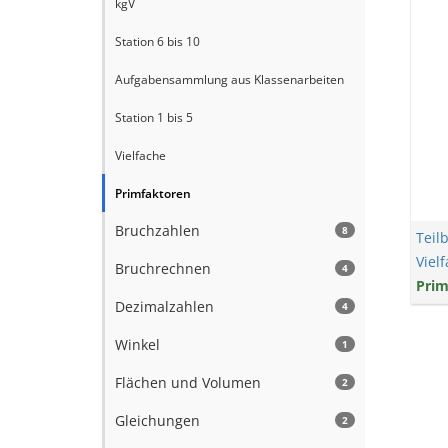
kgV
Station 6 bis 10
Aufgabensammlung aus Klassenarbeiten
Station 1 bis 5
Vielfache
Primfaktoren
Bruchzahlen
8
Teilb
Viel
Bruchrechnen
4
Prim
Dezimalzahlen
4
Winkel
1
Flächen und Volumen
2
Gleichungen
2