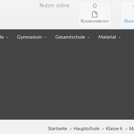
Nutzer online
0
Klassenarbeiten
Onlin
le
Gymnasium
Gesamtschule
Material
Startseite
Hauptschule
Klasse 6
M