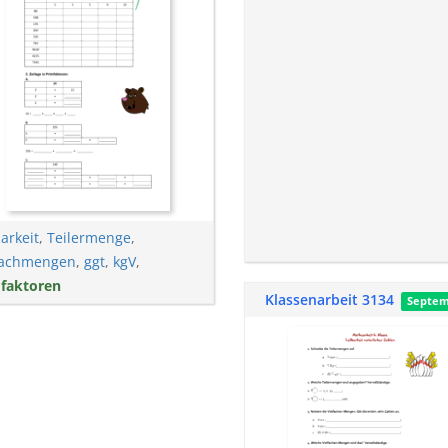
arkeit
,
Teilermenge
,
fachmengen
,
ggt
,
kgV
,
faktoren
Klassenarbeit 3134
Septe