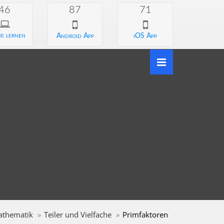
46
87
71
e lernen
Android App
iOS App
athematik
Teiler und Vielfache
Primfaktoren