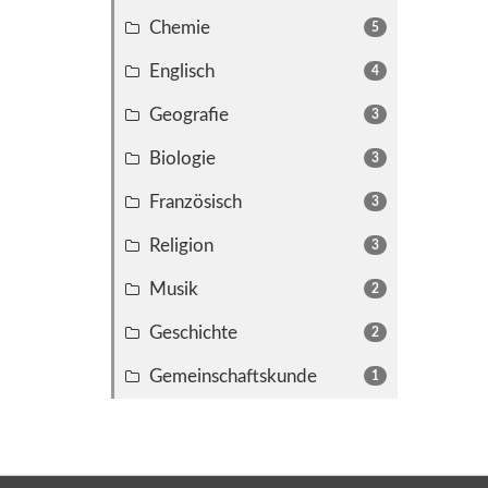
Chemie
5
Englisch
4
Geografie
3
Biologie
3
Französisch
3
Religion
3
Musik
2
Geschichte
2
Gemeinschaftskunde
1