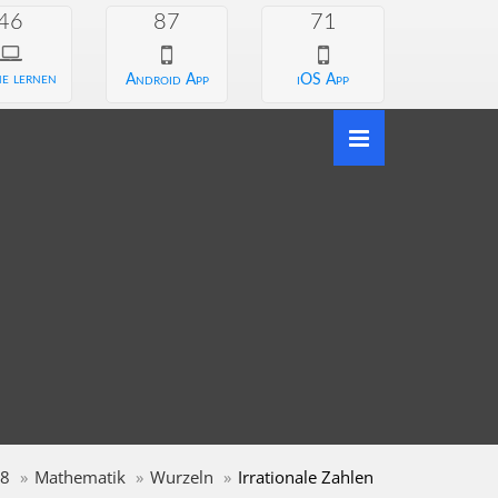
46
87
71
e lernen
Android App
iOS App
 8
Mathematik
Wurzeln
Irrationale Zahlen