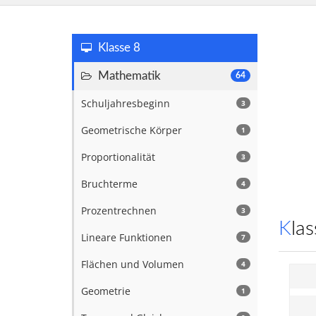
Klasse 8
Mathematik
64
Schuljahresbeginn
3
Geometrische Körper
1
Proportionalität
3
Bruchterme
4
Prozentrechnen
3
Kl
Lineare Funktionen
7
Flächen und Volumen
4
Geometrie
1