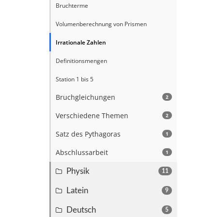
Bruchterme
Volumenberechnung von Prismen
Irrationale Zahlen
Definitionsmengen
Station 1 bis 5
Bruchgleichungen
2
Verschiedene Themen
2
Satz des Pythagoras
1
Abschlussarbeit
1
Physik
11
Latein
9
Deutsch
5