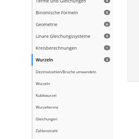
Terme und Gleichungen
9
Binomische Formeln
8
Geometrie
6
Linare Gleichungssysteme
5
Kreisberechnungen
1
Wurzeln
3
Dezimalzahlen/Brüche umwandeln
Wurzeln
Kubikwurzel
Wurzelterme
Gleichungen
Zahlenstrahl