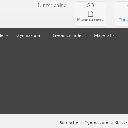
Nutzer online
30
Klassenarbeiten
Onlin
le
Gymnasium
Gesamtschule
Material
Startseite
Gymnasium
Klasse