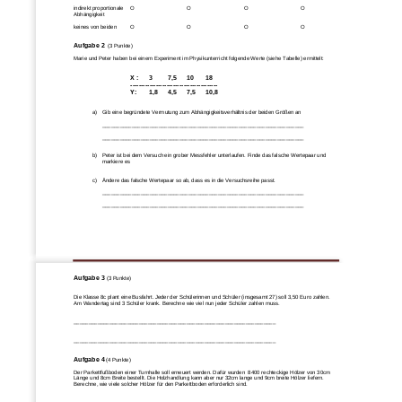
indirekt
proportionale
O
O
O
O
Abhängigkeit
keines von beiden
O
O
O
O
Aufgabe 2 
(3 
Punkte)
Marie und Peter haben bei einem Experiment im Physikunterricht folgende Werte (siehe
Tabelle) ermittelt:
X
: 
3
7,5
10
18
-----------------------------------------
Y
:
1,8
4,5
7,5
10,8
a)
G
ib eine begründete Vermutung zum Abhängigkeitsverhältnis der beiden Größen an
_______________________________________________________________
_____
____________________________________________________________________
b)
Peter ist bei dem Versuch ein grobe
r Mess
fehler unterlaufen. Finde das falsche Wertepaar und 
markiere es
c)
Ändere das falsche Wertepaar so ab, dass es in die Versuchsreihe passt.
____________________________________________________________________
____________________________________________________________________
Seite 
1
www.Klassenarbeiten
.de
Aufgabe 
3
(3 Punkte)
Die Klasse 8c plant eine Busfahrt. Jeder der Schülerinnen und Schüler (insgesamt 27) sol
l 3,50 Euro zahlen. 
Am Wandertag sind 3 Schüler krank. Berechne wie viel nun jeder Schüler zahlen muss.
____________________________________________________________________
____________________________________________________________________
Aufgabe 
4
(4 Punkte)
Der Parkettfußboden einer Turnhalle soll erneuert werden. Dafür wurden  8400 rechteckige Hölzer von 30cm 
Länge und 8cm Breite bestellt. Die Holzhandlung kann aber nur 32cm lange und 9cm breite Hölzer liefern. 
Berechne, wie viele solcher Hölze
r für den Parkettboden erforderlich sind.