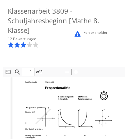
Klassenarbeit
3809
-
Schuljahresbeginn [Mathe 8.
Klasse]
Fehler melden
12
Bewertung
en
of 3
Toggle
Find
Zoom
Zoom
Sidebar
Out
In
Mathematik
Klasse 8
Proportionalität
Bearbeitungszeit: 
18
Minuten
Hilfsmittel:
Taschenrechner
Aufgabe 1 
(2 Punkte)
y
Y               
y
y
Kreuze an !
-
1
--
X
--
1
|              |
x
--
X
-
1            1
|   
X     |
x
-
--
-
1 
1
--
-
1
|      |      |
x
x
Der Grap
h zeigt eine
direkt
proportionale
O
O
O
O
Abhängigkeit