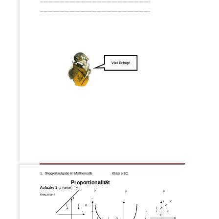
____________________________________________________________________
____________________________________________________________________
Viel Erfolg!
Seite 
2
www.Klassenarbeiten
.de
1.  Stegreifaufgabe in Mathem
atik
Klasse 8C
Proportionalität
Aufgabe 1 
(2 Punkte)     y
Y               
y
y
Kreuze an !
-
1
--
X
--
1
|              |
x
--
X
-
1 
1
|  
X     |         
-
--
x             
-
1 
1
--
-
1
|      |      |
x
x