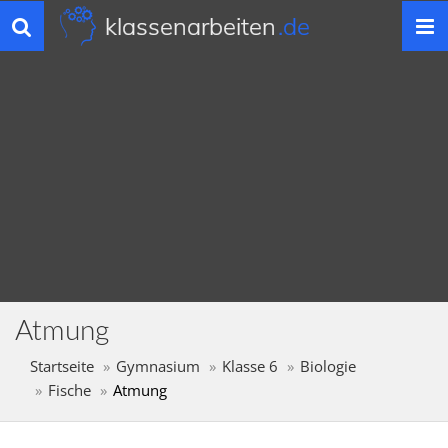
klassenarbeiten
.de
Toggle
navigation
Atmung
Startseite
Gymnasium
Klasse 6
Biologie
Fische
Atmung