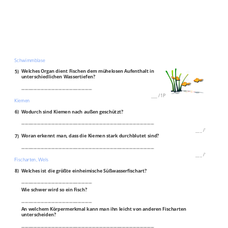
Schwimmblase
5)
Welches Organ dient Fischen dem mühelosen Aufenthalt in
unterschiedlichen Wassertiefen?
________________________________________
___
/
1P
Kiemen
6)
Wodurch sind Kiemen nach außen geschützt?
___________________________________________________________________________
___
/
1P
7)
Woran erkennt man, dass die Kiemen stark durchblutet sind?
___________________________________________________________________________
___
/
1P
Fischarten, Wels
8)
Welches ist die größte einheimische Süßwasserfischart?
________________________________________
Wie schwer wird so ein Fisch?
________________________________________
An welchem Körpermerkmal kann man ihn leicht von anderen Fischarten
unterscheiden?
___________________________________________________________________________