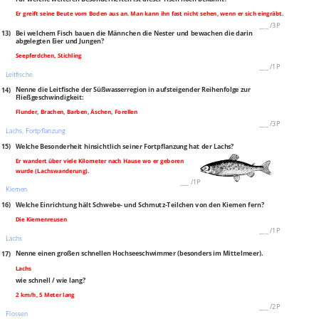
Er greift seine Beute vom Boden aus an. Man kann ihn fast nicht sehen, wenn er sich eingräbt.
___
/
3P
13)
Bei welchem Fisch bauen die Männchen die Nester und bewachen die darin
abgelegten Eier und Jungen?
Seepferdchen, Stichling
___
/
1P
Leitfische
14)
Nenne die Leitfische der Süßwasserregion in aufsteigender Reihenfolge zur
Fließgeschwindigkeit:
Flunder, Brachen, Barben, Äschen, Forellen
___
/
3P
Lachs, Fortpflanzung
15)
Welche Besonderheit hinsichtlich seiner Fortpflanzung hat der Lac
hs?
Er wandert über viele Kilometer nach Hause wo er geboren
wurde (Lachswanderung).
___
/
1P
Kiemen
16)
Welche Einrichtung hält Schwebe‐ und Schmutz‐Teilchen von den Kiemen fern?
Die Kiemenreusen
___
/
1P
Lachs
17)
Nenne einen großen schnellen Hochseeschwimmer (besonders im Mittelmeer).
Lachs
wie schnell / wie lang?
2 km/h, 5 Meter lang
___
/
2P
Flossen