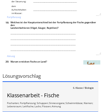
der Steuerung:
__________________________________________________
dem
Aufrechthalten
__________________________________________________
im Wasser:
___
/
3P
Fortpflanzung
19)
Welches ist der Hauptunterschied bei der Fortpflanzung der Fische gegenüber
den
Landwirbeltieren (Vögel, Säuger, Reptilien)?
___________________________________________________________________________
___________________________________________________________________________
___________________________________________________________________________
___________________________________________________________________________
___
/
3P
Atmung
20)
Warum ersticken Fische an Land?
__________________________________________________
___
/
1P
Lösungsvorschlag
6. Klasse / Biologie
Klassenarbeit - Fische
Fischarten; Fortpflanzung; Schuppen; Sinnesorgane; Schwimmblase; Kiemen;
Lebensraum; Leitfische; Lachs; Flossen; Atmung