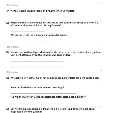
___
/
3P
Fischarten
9)
Nenne einen Schwarmfisch der einheimischen Gewässer!
________________________________________
___
/
1P
10)
Welcher Fisch schwimmt zur Fortpflanzung von den Flüssen Europas bis vor die
Küste Amerikas, um sich dort fortzupflanzen?
________________________________________
Wie kommen die Jungen dann zurück nach Europa?
___________________________________________________________________________
___
/
2P
Lebensraum
11)
Nenne zwei weitere Eigenschaften des Wassers, die sich (auf –oder absteigend) im
Lauf der Entfernung von Quellen zur Mündung ändern:
____________________________________________________________
____________________________________________________________
___
/
2P
Fischarten
12)
Wie heißt der Plattfisch, der mit seiner linken Körperseite auf dem Boden liegt?
________________________________________
Sieht der Fisch dann nur mit dem rechten Auge?
___________________________________________________________________________
Für welche weiteren Besonderheiten ist dieser Fisch noch bekannt?
___________________________________________________________________________
___
/
3P
13)
Bei welchem Fisch bauen die Männchen die Nester und bewachen die darin
abgelegten Eier und Jungen?