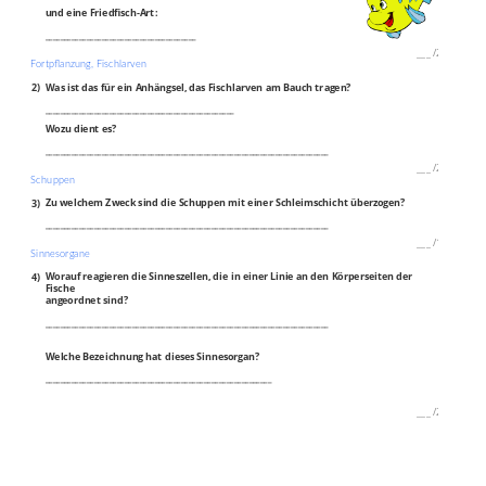
und eine Friedfisch‐Art:
________________________________________
___
/
2P
Fortpflanzung, Fischlarven
2)
Was ist das für ein Anhängsel, das Fischlarven am Bauch tragen?
__________________________________________________
Wozu dient es?
___________________________________________________________________________
___
/
2P
Schuppen
3)
Zu welchem Zweck sind die Schuppen mit einer Schleimschicht überzogen?
___________________________________________________________________________
___
/
1P
Sinnesorgane
4)
Worauf reagieren die Sinneszellen, die in einer Linie an den Körperseiten der
Fische
angeordnet sind?
___________________________________________________________________________
Welche Bezeichnung hat dieses Sinnesorgan?
____________________________________________________________
___
/
2P