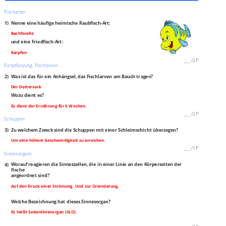
Fischarten
1)
Nenne eine häufige heimische Raubfisch‐Art:
Bachforelle
und eine Friedfisch‐Art:
Karpfen
___
/
2P
Fortpflanzung, Fischlarven
2)
Was ist das für ein Anhängsel, das Fischlarven am Bauch tragen?
Der Dottersack
Wozu dient es?
Es dient der Ernährung für 6 Wochen.
___
/
2P
Schuppen
3)
Zu welchem Zweck sind die Schuppen mit einer Schleimschicht überzogen?
Um eine höhere Geschwindigkeit zu erreichen.
___
/
1P
Sinnesorgane
4)
Worauf reagieren die Sinneszellen, die in einer Linie an den Körperseiten der
Fische
angeordnet sind?
Auf den Druck einer Strömung. Und zur Orientierung.
Welche Bezeichnung hat dieses Sinnesorgan?
Es heißt Seitenlinienorgan (SLO).