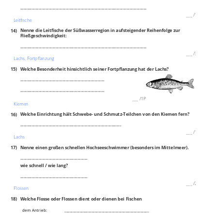
___________________________________________________________________________
___
/
1P
Leitfische
14)
Nenne die Leitfische der Süßwasserregion in aufsteigender Reihenfolge zur
Fließgeschwindigkeit:
___________________________________________________________________________
___
/
3P
Lachs, Fortpflanzung
15)
Welche Besonderheit hinsichtlich seiner Fortpflanzung hat der Lac
hs?
__________________________________________________
__________________________________________________
___
/
1P
Kiemen
16)
Welche Einrichtung hält Schwebe‐ und Schmutz‐Teilchen von den Kiemen fern?
____________________________________________________________
___
/
1P
Lachs
17)
Nenne einen großen schnellen Hochseeschwimmer (besonders im Mittelmeer).
________________________________________
wie schnell / wie lang?
________________________________________
___
/
2P
Flossen
18)
Welche Flosse oder Flossen dient oder dienen bei Fischen
dem Antrieb:
__________________________________________________