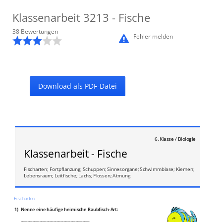
Klassenarbeit
3213
- Fische
38
Bewertung
en
Fehler melden
Download als PDF-Datei
6. Klasse / Biologie
Klassenarbeit - Fische
Fischarten; Fortpflanzung; Schuppen; Sinnesorgane; Schwimmblase; Kiemen;
Lebensraum; Leitfische; Lachs; Flossen; Atmung
Fischarten
1)
Nenne eine häufige heimische Raubfisch‐Art:
________________________________________