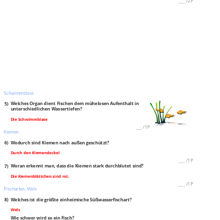
___
/
2P
Schwimmblase
5)
Welches Organ dient Fischen dem mühelosen Aufenthalt in
unterschiedlichen Wassertiefen?
Die Schwimmblase
___
/
1P
Kiemen
6)
Wodurch sind Kiemen nach außen geschützt?
Durch den Kiemendeckel
___
/
1P
7)
Woran erkennt man, dass die Kiemen stark durchblutet sind?
Die Kiemenblättchen sind rot.
___
/
1P
Fischarten, Wels
8)
Welches ist die größte einheimische Süßwasserfischart?
Wels
Wie schwer wird so ein Fisch?