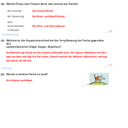
18)
Welche Flosse oder Flossen dient oder dienen bei Fischen
dem Antrieb:
Die Schwanzflosse
der Steuerung:
Die Brust– und Bauchflossen
dem
Aufrechthalten
Die After– und Rückenflosse
im Wasser:
___
/
3P
Fortpflanzung
19)
Welches ist der Hauptunterschied bei der Fortpflanzung der Fische gegenüber
den
Landwirbeltieren (Vögel, Säuger, Reptilien)?
Die Befruchtung findet bei den Fischen außerhalb statt. Der Rogner (Weibchen mit Eier)
baut ein Nest und legt die Eier hinein. Danach kommt der Milchner (Männchen) und legt
die Samen auf die Eier.
___
/
3P
Atmung
20)
Warum ersticken Fische an Land?
Ihre Kiemen verkleben.
___
/
1P