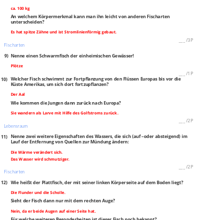
ca. 100 kg
An welchem Körpermerkmal kann man ihn leicht von anderen Fischarten
unterscheiden?
Es hat spitze Zähne und ist Stromlinienförmig gebaut.
___
/
3P
Fischarten
9)
Nenne einen Schwarmfisch der einheimischen Gewässer!
Plötze
___
/
1P
10)
Welcher Fisch schwimmt zur Fortpflanzung von den Flüssen Europas bis vor die
Küste Amerikas, um sich dort fortzupflanzen?
Der Aal
Wie kommen die Jungen dann zurück nach Europa?
Sie wandern als Larve mit Hilfe des Golfstroms zurück.
___
/
2P
Lebensraum
11)
Nenne zwei weitere Eigenschaften des Wassers, die sich (auf –oder absteigend) im
Lauf der Entfernung von Quellen zur Mündung ändern:
Die Wärme verändert sich.
Das Wasser wird schmutziger.
___
/
2P
Fischarten
12)
Wie heißt der Plattfisch, der mit seiner linken Körperseite auf dem Boden liegt?
Die Flunder und die Scholle.
Sieht der Fisch dann nur mit dem rechten Auge?
Nein, da er beide Augen auf einer Seite hat.
Für welche weiteren Besonderheiten ist dieser Fisch noch bekannt?