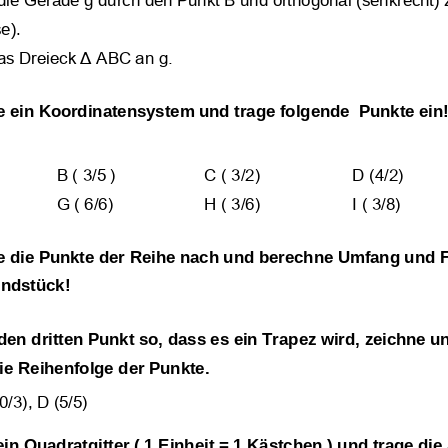
 die Gerade g durch den Punkt B und orthogonal (senkrecht) 
nen
,
Koordinatensystem
e).
nen
,
Punkte einzeichnen
,
Netz
das Dreieck Δ ABC an g.
 Quaders
,
Geraden
,
Sekrecht
rallel
e ein Koordinatensystem und trage folgende  Punkte ein
B ( 3/5 )
C ( 3/2)
D (4/2)
G ( 6/6)
H ( 3/6)
I ( 3/8)
e die Punkte der Re
ihe nach und berechne Umfang und F
ndstück!
den dritten Punkt so, dass es ein Trapez wird, zeichne u
ie Reihenfolge der Punkte.
0/3), D (5/5)
ein Quadratgitter ( 1 Einhe
it = 1 Kästchen ) und trage di