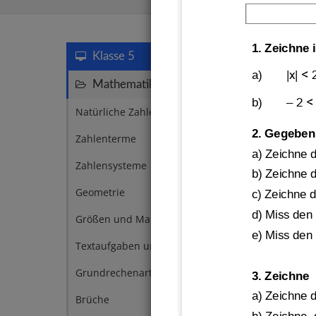
1. Zeichne 
Koordina
Klasse 5
a)
|x| < 
Mathematik
155
b)
–
2 <
Natürliche Zahlen
14
2. Gegeben 
Zahlenterme
13
a) Zeichne d
Zahlensysteme
11
b) Zeichne 
Geometrie
9
c) Zeichne d
d) Miss den
Größen und Maßeinheiten
9
e) Miss
den 
Textaufgaben und Zweisatz
9
Grundrechenarten
6
3. Zeichne
Parall
a) Zeichne d
Brüche
5
Absta