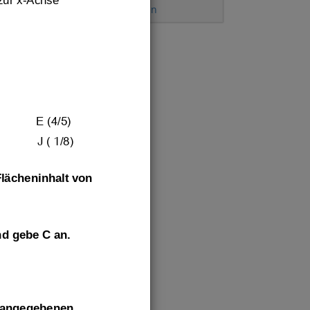
zur x
-
Achse 
zeichnen
,
Quadranten
!
E (4/5)
J ( 1/8)
lächeninhalt von 
nd gebe C an. 
e angegebenen 