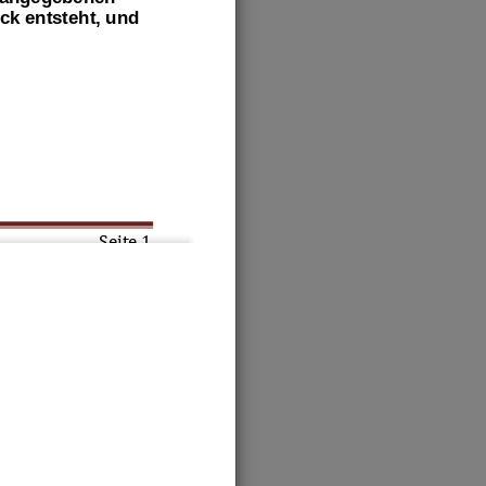
ck entsteht, und 
Seite 
1
ation 2
tem ein.