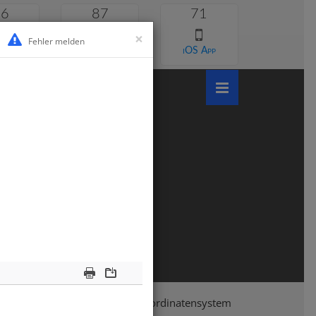
46
87
71
×
Fehler melden
 lernen
Android App
iOS App
Print
Download
Klasse 5
Mathematik
Koordinatensystem