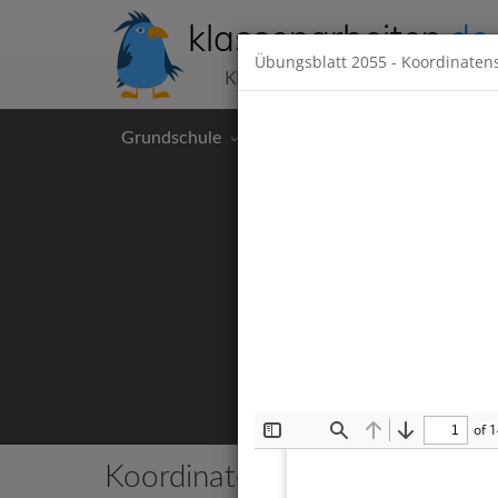
klassenarbeiten
.de
Übungsblatt
2055
- Koordinaten
Klassenarbeiten kostenlos
Grundschule
Hauptschule
Realschul
of 
Toggle
Find
Previous
Next
Sidebar
Koordinatensystem
3 Klassenar