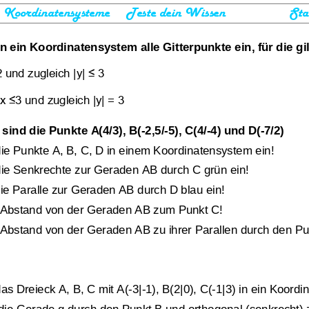
Koordinatensysteme     Teste dein Wissen                   Sta
in ein Koordinatensystem alle Gitterpunkte ein, für die gil
tensystem
2 und zugleich |y| ≤ 3
Klassenarbeit 1218
Übungsblatt 2055
 x ≤3 und zugleich |y| = 3
sind die Punkte A(4/3), B(
-
2,5/
-
5), C(4
/
-
4) und D(
-
7/2)
ie Punkte A, B, C, D in einem K
oordinatensystem ein!
die Senkrechte zur Geraden AB durch C grün ein!
ie Paralle zur Geraden AB durch D blau ein!
 Abstand von der Geraden AB zum Punkt C!
Abstand von der Geraden AB zu ihrer Parallen durch den Pu
elität
,
Orthogonalität
,
Aufgabensammlung aus
as Dreieck A, B, C mit A(
-
3|
-
1), B(2|0), C(
-
1|3) in ein Koordi
nd Punkt - Gerade
,
Kreis
Mathearbeiten