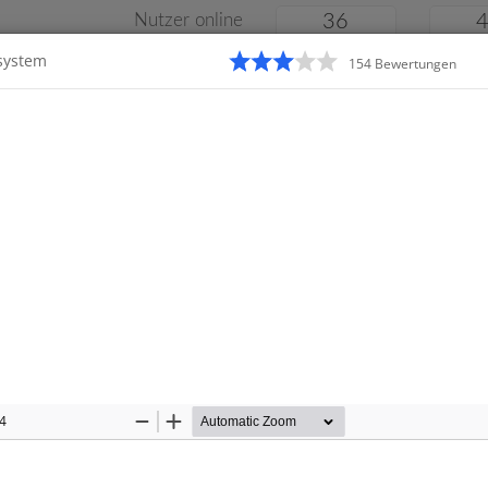
Nutzer online
36
system
154
Bewertung
en
Klassenarbeiten
Online
e
Gymnasium
Gesamtschule
Material
14
Zoom
Zoom
Out
In
Startseite
Gymnasium
beiten