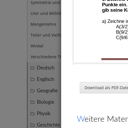
Symmetrie und Spiegelung
2
Punkte ein.
gib seine K
Liter und Milliliter
1
a) Zeichne in
Mengenlehre
1
A(3/2
B(9/2
Teiler und Vielfache
6
C(9/6
Winkel
5
Verschiedene Themen
7
Deutsch
95
Englisch
47
Download als PDF-Date
Geografie
45
1. Trage di
Biologie
39
Physik
27
Weitere Mater
Geschichte
15