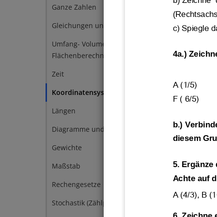
b) Zeichne 
zeich
Ganze Zahlen
5
(R
echtsachs
zeich
Gleichungen und Terme
5
c) Spiegle 
eines
und pa
Umfang- Volumen- und
5
4a.) Zeichn
Flächenberechnung
Zeit
5
A (1/5)
Koordinatensystem
3
F ( 6/5)
Längen
3
b.) Verbind
Diagramme und Daten
2
diesem Gru
Gewichte
2
5. Ergänze 
Maßstab
2
Achte auf d
Rechengesetze
2
A (4/3), B (1
Stochastik (Zählprinzip)
2
6. Zeichne 