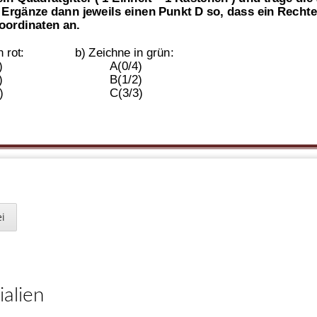
 Ergänze dann jeweils einen Punkt D so, dass ein Rechte
oordinaten an.
 rot:
b) Zeichne in grün:
)
A(0/4)
)
B(1/2)
)
C(3/3)
Koordi
natensysteme     Teste dein Wissen                   St
i
e Punkte O(0/0), B(2/
-
3) und T(3/2) in das Koordinatensys
ialien