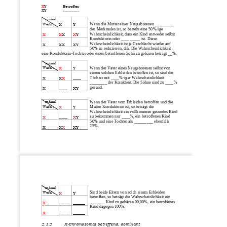
X
Y 
Betroffen
XY
_________
männl
.
Wenn die Mutter eines Neugeborenen _________ 
Weibl
X
Y
des Merkmales ist, so besteht eine 50%
-
ige 
Wahrscheinlichkeit, 
dass ein Kind entweder selbst 
X
X
X
X
Y
Konduktorin oder _________ ist. Diese 
Wahrscheinlichkeit ist je Geschlecht wieder auf 
X
XX
XY
50% zu reduzieren, d.h. Die Wahrscheinlichkeit 
eine Konduktorin
-
Tochter oder einen betroffenen Sohn zu gebären beträgt __%.
männl
.
Wenn der Vater eines Neugeborenen selbst von 
Weibl
X
Y
einem solchen Erbleiden betroffen ist, so sind die 
Töchter mit ____%
-
iger Wahrscheinlichkeit 
X
X
X
____
________ der Krankheit. Die Söhne sind zu ____% 
gesund.
X
____
XY
Wenn der Vater vom Erbleiden betroffen und die 
männl
.
Mutter Konduktorin ist, so beträgt die 
Weibl
X
Y
Wahrscheinlichkeit ein vollkommen gesundes Kind 
zu bekommen nur ____%, ein betroffenes Kind 
X
____
X
Y
50% und eine Tochter als _________ ebenfalls 
25%.
X
X
X
XY
männl
Sind beide Eltern von solch einem Erbleiden 
.
Weibl
X
Y
betroffen, so beträgt die Wahrscheinlichkeit ein 
_______ Kind zu gebären 00,00%, ein betroffenes 
______
X
______
Kind dagegen 100%. 
______
X
______
2.1.2
X
-
Chromosomal betreffend, domi
nant