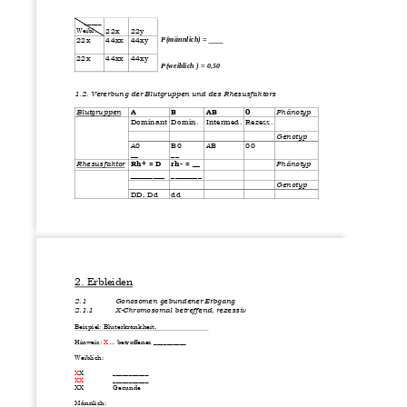
_____
.
Weibl
22x
22y
P(männlich) = ____
22x
44xx
44xy
22x
44xx
44xy
P(weiblich ) = 0,50
1.2. Vererbung der Blutgruppen und des Rhesusfaktors
Blutgruppen
A
B
AB
0
Phänotyp
Dominant
Domin.
Intermed.
Rezess.
Genotyp
A0
B0
AB
00
__
__
Rhesusf
aktor
Rh+ = D
rh
-
= __
Phänotyp
_________
________
Genotyp
DD, Dd
dd
2. Erbleiden
2.1
Gonosomen gebundener Erbgang
2.1.1
X
-
Chromosomal betreffend, rezessiv
Beispiel: Bluterkrankheit, 
Hinweis: 
X
... betroffenes ________
__
Weiblich:
X
X
___________
XX
___________
XX
Gesunde
Männlich: