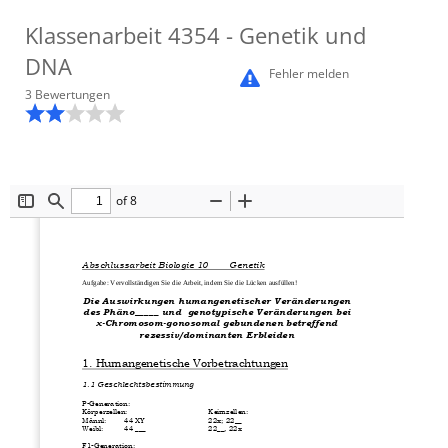
Klassenarbeit
4354
- Genetik und
DNA
Fehler melden
3
Bewertung
en
of 8
Toggle
Find
Zoom
Zoom
Sidebar
Out
In
Abschlussarbeit Biologie 10
Genetik
Aufgabe: Vervollständigen Sie die Arbeit, indem Sie die Lücken ausfüllen!  
Die Auswirkungen humangenetischer Veränderungen 
des Phäno_____ und  genotypische Veränderungen bei 
x
-
Chromosom
-
gonosomal 
gebundenen betreffend 
rezessiv/dominanten Erbleiden
1. Humangenetische Vorbetrachtungen
1.1 Geschlechtsbestimmung
P
-
Generation:
Körperzellen:
Keimzellen:
Männl:  
44 XY
22x; 22__
Weibl:    
44 ___
22__, 22x
F1
-
Generation: