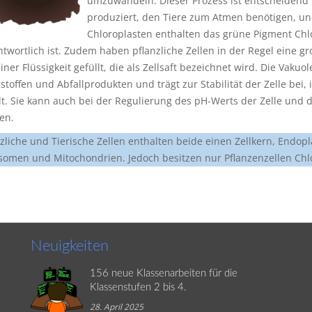
umzuwandeln. Dieser Prozess ist entscheidend f
produziert, den Tiere zum Atmen benötigen, und
Chloroplasten enthalten das grüne Pigment Chlo
twortlich ist. Zudem haben pflanzliche Zellen in der Regel eine gro
iner Flüssigkeit gefüllt, die als Zellsaft bezeichnet wird. Die Vaku
stoffen und Abfallprodukten und trägt zur Stabilität der Zelle bei
lt. Sie kann auch bei der Regulierung des pH-Werts der Zelle und 
en.
nzliche und Tierische Zellen enthalten beide einen Zellkern, Endop
somen und Mitochondrien. Jedoch besitzen nur Pflanzenzellen Ch
Neuigkeiten
156 neue Klassenarbeiten für die
Klassenstufen 2 bis 4.
28. April 2025