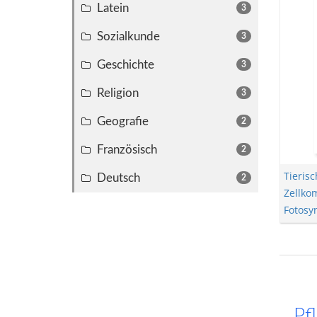
Latein
3
Sozialkunde
3
Geschichte
3
Religion
3
Geografie
2
Französisch
2
Tierisc
Deutsch
2
Zellko
Fotosy
Pf