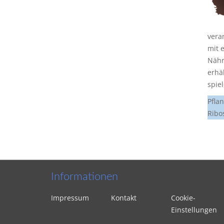
veran
mit e
Nähr
erhä
spiel
Pfla
Ribo
Informationen
Impressum
Kontakt
Cookie-
Einstellungen