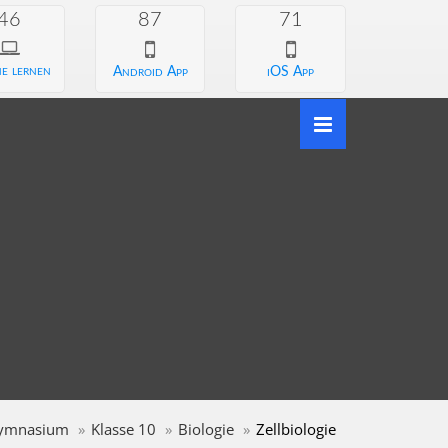
46
87
71
e lernen
Android App
iOS App
ymnasium
Klasse 10
Biologie
Zellbiologie