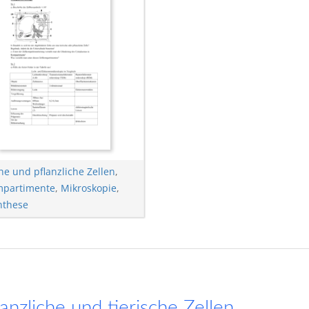
he und pflanzliche Zellen
,
mpartimente
,
Mikroskopie
,
nthese
lanzliche und tierische Zellen