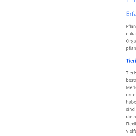
Erf
Pfla
euka
Orga
pflan
Tier
Tieri
best
Merk
unte
habe
sind
die 
Flexi
Vielf