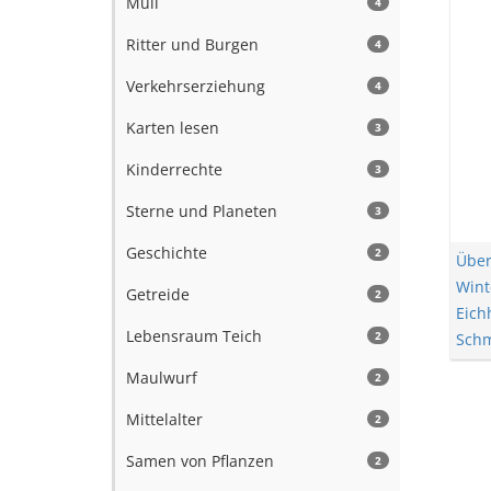
Müll
4
Ritter und Burgen
4
Verkehrserziehung
4
Karten lesen
3
Kinderrechte
3
Sterne und Planeten
3
Geschichte
2
Über
Wint
Getreide
2
Eich
Lebensraum Teich
2
Schm
Maulwurf
2
Mittelalter
2
Samen von Pflanzen
2