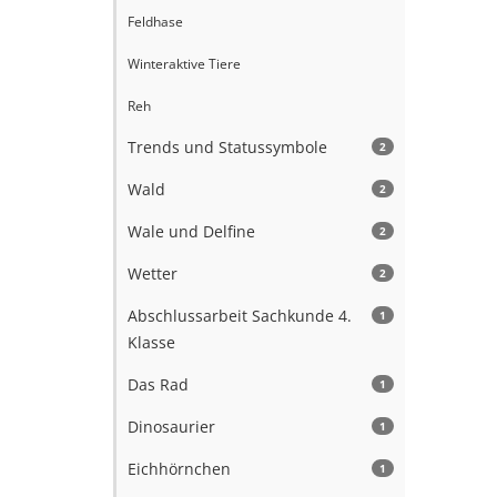
Feldhase
Winteraktive Tiere
Reh
Trends und Statussymbole
2
Wald
2
Wale und Delfine
2
Wetter
2
Abschlussarbeit Sachkunde 4.
1
Klasse
Das Rad
1
Dinosaurier
1
Eichhörnchen
1