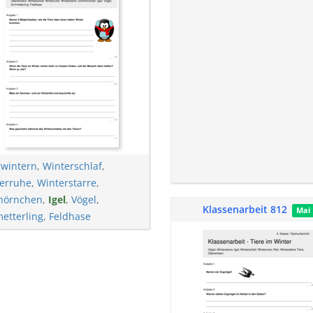
wintern
,
Winterschlaf
,
erruhe
,
Winterstarre
,
hörnchen
,
Igel
,
Vögel
,
Klassenarbeit 812
Mai
etterling
,
Feldhase