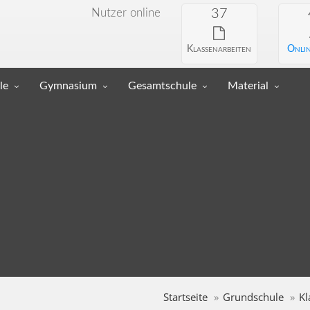
Nutzer online
37
Klassenarbeiten
Onlin
le
Gymnasium
Gesamtschule
Material
Startseite
Grundschule
Kl