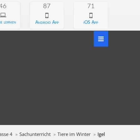
46
87
71
e lernen
Android App
iOS App
asse 4
Sachunterricht
Tiere im Winter
Igel