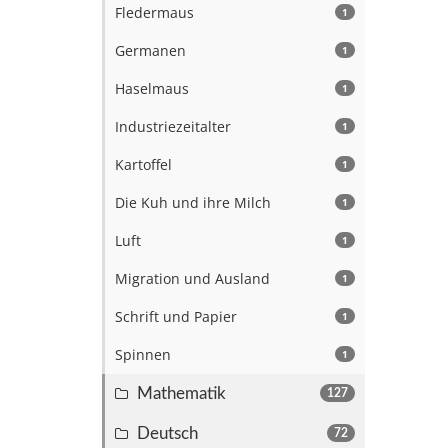
Fledermaus
1
Germanen
1
Haselmaus
1
Industriezeitalter
1
Kartoffel
1
Die Kuh und ihre Milch
1
Luft
1
Migration und Ausland
1
Schrift und Papier
1
Spinnen
1
Mathematik
127
Deutsch
72