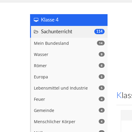
Klasse 4
Sachunterricht
114
Mein Bundesland
14
Wasser
9
Römer
6
Europa
5
Lebensmittel und Industrie
5
Kl
Feuer
4
Gemeinde
4
Menschlicher Körper
4