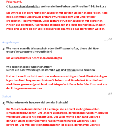
Felsenwand.
c)
Aus welchen Materialien
stellten sie ihre Farben und Pinsel her? Erkläre kurz!
Die Umrisse der Tiere ritzte der Zauberer mit spitzen Steinen in den Felsen. Rote,
gelbe, schwarze und braune Erdfarbe wurde mit dem Blut und Fett der
erbeuteten Tiere vermischt. Diese Erdfarbe trug der Zauberer mit einfachen
Pinseln aus Tierfellen, Haaren und Stöcken auf. Die Jäger zeichneten auch noch
Pfeile und Speere an der Stelle des Körpers ein, wo sie das Tier treffen wollten.
___
/
9P
Ausgrabungen
3)
Wie nennt man die Wissenschaft oder die Wissenschafter, die so viel über
unsere Vergangenheit herausfinden?
Die Wissenschaftler nennt man Archäologen.
Wie arbeiten diese Wissenschaftler?
Nenne ein paar Werkzeuge, beschreibe
wie
und
warum
sie so arbeiten.
Erst wird eine Erdschicht nach der anderen vorsichtig entfernt. Die Archäologen
legen den Fund langsam mit kleinen Schabern und Pinseln frei. Anschließend
wird dieser genau aufgezeichnet und fotografiert. Danach darf der Fund erst aus
der Erde genommen werden!
___
/
6P
Steinzeit
4)
Woher wissen wir heute so viel von der Steinzeit?
Die Menschen damals ließen all die Dinge, die sie nicht mehr gebrauchten
einfach liegen: Knochen- und andere Essensreste, zerbrochenes Geschirr, kaputte
Werkzeuge und alte Kleidungsstücke. Der Wind wehte dann Sand und Erde
darüber. Einige dieser Überreste haben Wissenschaftler wieder zu Tage
befördert. Der Müll der Steinzeitmenschen ist es also, der uns viel über sie