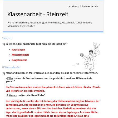
4. Klasse / Sachunterricht
Klassenarbeit - Steinzeit
Höhlenmalereien; Ausgrabungen; Merkmale; Altsteinzeit; Jungsteinzeit;
Menschheitsgeschichte
Steinzeit
1)
In welche drei Abschnitte teilt man die Steinzeit ein?
Altsteinzeit
Mittelsteinzeit
Jungsteinzeit
___
/
3P
Höhlenmalereien
2)
Man fand in Höhlen Malereien an den Wänden, die aus der Steinzeit stammten.
a)
Was
haben die Steinzeitmenschen hauptsächlich an diese Höhlenwände
gemalt?
Die Steinzeitmenschen malten hauptsächlich Tiere, wie z.B. Stiere, Rinder, Pferde
und Hirsche an die Höhlenwände.
b)
Warum
malten sie diese Bilder?
Der wichtigste Grund für die Entstehung der Höhlenmalerei liegt im Glauben der
damaligen Zeit. Die Menschen meinten, sie könnten ein Lebewesen nur
beherrschen, wenn sie ein Bild von ihm besäßen. Deshalb sammelten sich die
Jäger der Urgesellschaft in einer Höhle, bevor sie zur Jagd zogen. In dieser Höhle
malte der Zauberer des Jagdstammes die zukünftige Jagdbeute auf eine