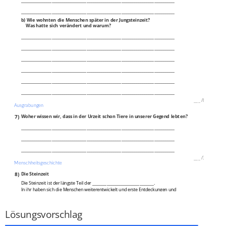
___________________________________________________________________________
___________________________________________________________________________
b) Wie wohnten die Menschen später in der Jungsteinzeit?
Was hatte sich verändert und warum?
___________________________________________________________________________
___________________________________________________________________________
___________________________________________________________________________
___________________________________________________________________________
___________________________________________________________________________
___________________________________________________________________________
___
/
8P
Ausgrabungen
7)
Woher wissen wir, dass in der Urzeit schon Tiere in unserer Gegend lebten?
___________________________________________________________________________
___________________________________________________________________________
___________________________________________________________________________
___
/
3P
Menschheitsgeschichte
8)
Die Steinzeit
Die Steinzeit ist der längste Teil der ______________________________.
In ihr haben sich die Menschen weiterentwickelt und erste Entdeckungen und
Erfindungen gemacht, die noch heute wichtig für uns sind.
___
/
1P
Lösungsvorschlag