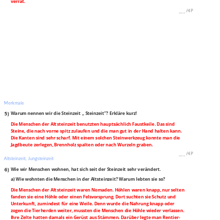
verrät.
___
/
4P
Merkmale
5)
Warum nennen wir die Steinzeit „ Steinzeit“? Erkläre kurz!
Die Menschen der Altsteinzeit benutzten hauptsächlich Faustkeile. Das sind
Steine, die nach vorne spitz zulaufen und die man gut in der Hand halten kann.
Die Kanten sind sehr scharf. Mit einem solchen Steinwerkzeug konnte man die
Jagdbeute zerlegen, Brennholz spalten oder nach Wurzeln graben.
___
/
4P
Altsteinzeit, Jungsteinzeit
6)
Wie wir Menschen wohnen, hat sich seit der Steinzeit sehr verändert.
a) Wie wohnten die Menschen in der Altsteinzeit? Warum lebten sie so?
Die Menschen der Altsteinzeit waren Nomaden. Höhlen waren knapp, nur selten
fanden sie eine Höhle oder einen Felsvorsprung. Dort suchten sie Schutz und
Unterkunft, zumindest für eine Weile. Denn wurde die Nahrung knapp oder
zogen die Tierherden weiter, mussten die Menschen die Höhle wieder verlassen.
Ihre Zelte hatten damals ein Gerüst aus Stämmen. Darüber legte man Rentier-