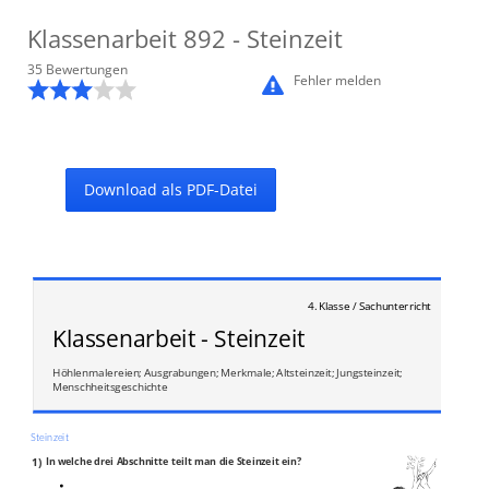
Klassenarbeit
892
- Steinzeit
35
Bewertung
en
Fehler melden
Download als PDF-Datei
4. Klasse / Sachunterricht
Klassenarbeit - Steinzeit
Höhlenmalereien; Ausgrabungen; Merkmale; Altsteinzeit; Jungsteinzeit;
Menschheitsgeschichte
Steinzeit
1)
In welche drei Abschnitte teilt man die Steinzeit ein?
________________________________________