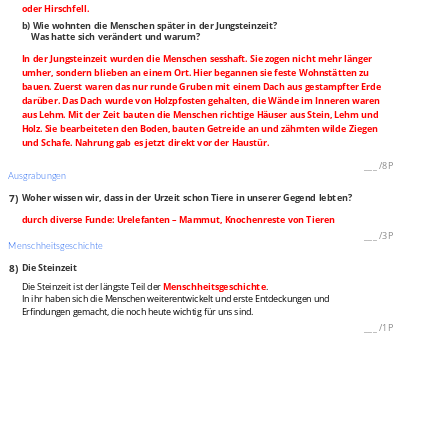
oder Hirschfell.
b) Wie wohnten die Menschen später in der Jungsteinzeit?
Was hatte sich verändert und warum?
In der Jungsteinzeit wurden die Menschen sesshaft. Sie zogen nicht mehr länger
umher, sondern blieben an einem Ort. Hier begannen sie feste Wohnstätten zu
bauen. Zuerst waren das nur runde Gruben mit einem Dach aus gestampfter Erde
darüber. Das Dach wurde von Holzpfosten gehalten, die Wände im Inneren waren
aus Lehm. Mit der Zeit bauten die Menschen richtige Häuser aus Stein, Lehm und
Holz. Sie bearbeiteten den Boden, bauten Getreide an und zähmten wilde Ziegen
und Schafe. Nahrung gab es jetzt direkt vor der Haustür.
___
/
8P
Ausgrabungen
7)
Woher wissen wir, dass in der Urzeit schon Tiere in unserer Gegend lebten?
durch diverse Funde: Urelefanten – Mammut, Knochenreste von Tieren
___
/
3P
Menschheitsgeschichte
8)
Die Steinzeit
Die Steinzeit ist der längste Teil der
Menschheitsgeschichte
.
In ihr haben sich die Menschen weiterentwickelt und erste Entdeckungen und
Erfindungen gemacht, die noch heute wichtig für uns sind.
___
/
1P