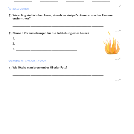
___
/
4P
Voraussetzungen
2)
Wieso fing ein Hölzchen Feuer, obwohl es einige Zentimeter von der Flamme
entfernt war?
___________________________________________________________________________
___
/
2P
3)
Nenne 3 Voraussetzungen für die Entstehung eines Feuers!
1. __________________________________________________
2. __________________________________________________
3. __________________________________________________
___
/
3P
Verhalten bei Bränden, Löschen
4)
Wie löscht man brennendes Öl oder Fett?
___________________________________________________________________________
___
/
2P