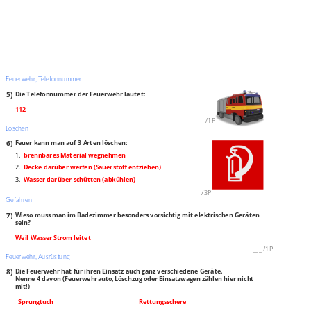
Feuerwehr, Telefonnummer
5)
Die Telefonnummer der Feuerwehr lautet:
112
___
/
1P
Löschen
6)
Feuer kann man auf 3 Arten löschen:
1.
brennbares Material wegnehmen
2.
Decke darüber werfen (Sauerstoff entziehen)
3.
Wasser darüber schütten (abkühlen)
___
/
3P
Gefahren
7)
Wieso muss man im Badezimmer besonders vorsichtig mit elektrischen Geräten
sein?
Weil Wasser Strom leitet
___
/
1P
Feuerwehr, Ausrüstung
8)
Die Feuerwehr hat für ihren Einsatz auch ganz verschiedene Geräte.
Nenne 4 davon (Feuerwehrauto, Löschzug oder Einsatzwagen zählen hier nicht
mit!)
Sprungtuch
Rettungsschere