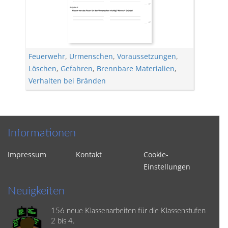
Feuerwehr
,
Urmenschen
,
Voraussetzungen
,
Löschen
,
Gefahren
,
Brennbare Materialien
,
Verhalten bei Bränden
Informationen
Impressum
Kontakt
Cookie-
Einstellungen
Neuigkeiten
156 neue Klassenarbeiten für die Klassenstufen
2 bis 4.