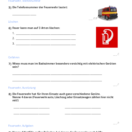
Feuerwehr, Telefonnummer
5)
Die Telefonnummer der Feuerwehr lautet:
____________________
___
/
1P
Löschen
6)
Feuer kann man auf 3 Arten löschen:
1. __________________________________________________
2. __________________________________________________
3. __________________________________________________
___
/
3P
Gefahren
7)
Wieso muss man im Badezimmer besonders vorsichtig mit elektrischen Geräten
sein?
___________________________________________________________________________
___________________________________________________________________________
___
/
1P
Feuerwehr, Ausrüstung
8)
Die Feuerwehr hat für ihren Einsatz auch ganz verschiedene Geräte.
Nenne 4 davon (Feuerwehrauto, Löschzug oder Einsatzwagen zählen hier nicht
mit!)
______________________________
______________________________
______________________________
______________________________
___
/
4P
Feuerwehr, Aufgaben