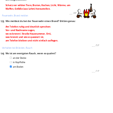
Schutz vor wilden Tiere, Braten, Kochen, Licht, Wärme, um
Waffen, Gefäße (aus Lehm) herzustellen.
___
/
4P
Feuerwehr, Brand melden
13)
Wie meldest du bei der Feuerwehr einen Brand? Erkläre genau:
Am Telefon ruhig und deutlich sprechen:
Vor- und Nachname sagen,
wo es brennt ( Straße Hausnummer, Ort),
was brennt und wie es passiert ist,
am Telefon bleiben und nicht einfach auflegen.
___
/
5P
Verhalten bei Bränden, Rauch
14)
Wo ist am wenigsten Rauch, wenn es qualmt?
an der Decke
in Kopfhöhe
am Boden
___
/
1P