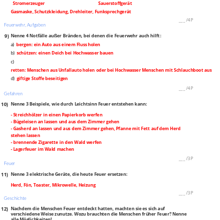
Stromerzeuger
Sauerstoffgerät
Gasmaske, Schutzkleidung, Drehleiter, Funksprechgerät
___
/
4P
Feuerwehr, Aufgaben
9)
Nenne 4 Notfälle außer Bränden, bei denen die Feuerwehr auch hilft:
a)
bergen: ein Auto aus einem Fluss holen
b)
schützen: einen Deich bei Hochwasser bauen
c)
retten: Menschen aus Unfallauto holen oder bei Hochwasser Menschen mit Schlauchboot aus de
d)
giftige Stoffe beseitigen
___
/
4P
Gefahren
10)
Nenne 3 Beispiele, wie durch Leichtsinn Feuer entstehen kann:
- Streichhölzer in einen Papierkorb werfen
- Bügeleisen an lassen und aus dem Zimmer gehen
- Gasherd an lassen und aus dem Zimmer gehen, Pfanne mit Fett auf dem Herd
stehen lassen
- brennende Zigarette in den Wald werfen
- Lagerfeuer im Wald machen
___
/
3P
Feuer
11)
Nenne 3 elektrische Geräte, die heute Feuer ersetzen:
Herd, Fön, Toaster, Mikrowelle, Heizung
___
/
3P
Geschichte
12)
Nachdem die Menschen Feuer entdeckt hatten, machten sie es sich auf
verschiedene Weise zunutze. Wozu brauchten die Menschen früher Feuer? Nenne
alle Möglichkeiten!