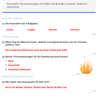
Feuerwehr; Voraussetzungen; Verhalten bei Bränden; Löschen; Gefahren;
Geschichte
Feuerwehr, Aufgaben
1)
Die Feuerwehr hat 4 Aufgaben:
retten
bergen
löschen
schützen
___
/
4P
Voraussetzungen
2)
Wieso fing ein Hölzchen Feuer, obwohl es einige Zentimeter von der Flamme
entfernt war?
Die Temperatur/Hitze war auch an dieser Stelle sehr hoch.
___
/
2P
3)
Nenne 3 Voraussetzungen für die Entstehung eines Feuers!
1.
Hitze
2.
Sauerstoff
3.
brennbares Material
___
/
3P
Verhalten bei Bränden, Löschen
4)
Wie löscht man brennendes Öl oder Fett?
nicht mit Wasser löschen, Deckel oder Decke darüber tun
___
/
2P