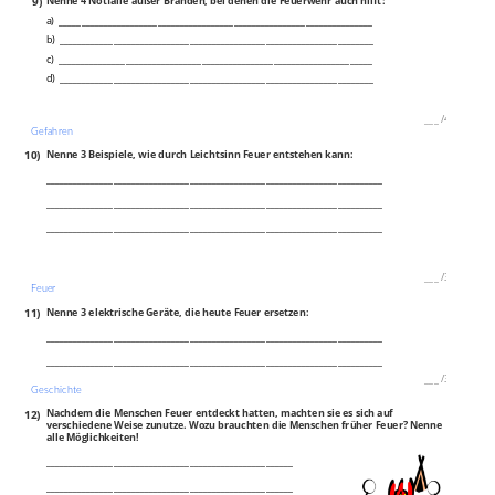
9)
Nenne 4 Notfälle außer Bränden, bei denen die Feuerwehr auch hilft:
a) ______________________________________________________________________
b) ______________________________________________________________________
c) ______________________________________________________________________
d) ______________________________________________________________________
___
/
4P
Gefahren
10)
Nenne 3 Beispiele, wie durch Leichtsinn Feuer entstehen kann:
___________________________________________________________________________
___________________________________________________________________________
___________________________________________________________________________
___
/
3P
Feuer
11)
Nenne 3 elektrische Geräte, die heute Feuer ersetzen:
___________________________________________________________________________
___________________________________________________________________________
___
/
3P
Geschichte
12)
Nachdem die Menschen Feuer entdeckt hatten, machten sie es sich auf
verschiedene Weise zunutze. Wozu brauchten die Menschen früher Feuer? Nenne
alle Möglichkeiten!
_______________________________________________________
_______________________________________________________