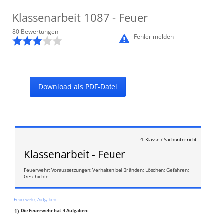
Klassenarbeit
1087
- Feuer
80
Bewertung
en
Fehler melden
Download als PDF-Datei
4. Klasse / Sachunterricht
Klassenarbeit - Feuer
Feuerwehr; Voraussetzungen; Verhalten bei Bränden; Löschen; Gefahren;
Geschichte
Feuerwehr, Aufgaben
1)
Die Feuerwehr hat 4 Aufgaben:
_______________
_______________
_______________
_______________