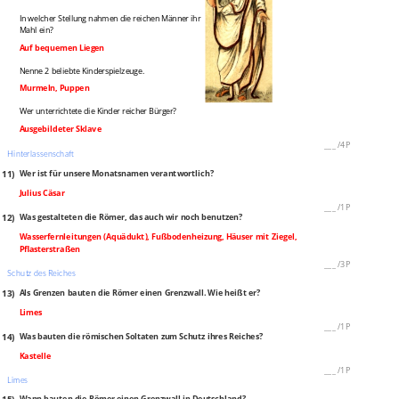
In welcher Stellung nahmen die reichen Männer ihr
Mahl ein?
Auf bequemen Liegen
Nenne 2 beliebte Kinderspielzeuge.
Murmeln, Puppen
Wer unterrichtete die Kinder reicher Bürger?
Ausgebildeter Sklave
___
/
4P
Hinterlassenschaft
11)
Wer ist für unsere Monatsnamen verantwortlich?
Julius Cäsar
___
/
1P
12)
Was gestalteten die Römer, das auch wir noch benutzen?
Wasserfernleitungen (Aquädukt), Fußbodenheizung, Häuser mit Ziegel,
Pflasterstraßen
___
/
3P
Schutz des Reiches
13)
Als Grenzen bauten die Römer einen Grenzwall. Wie heißt er?
Limes
___
/
1P
14)
Was bauten die römischen Soltaten zum Schutz ihres Reiches?
Kastelle
___
/
1P
Limes
Wann bauten die Römer einen Grenzwall in Deutschland?