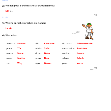
Limes
2)
Wie lang war der römische Grenzwall (Limes)?
500
km
___
/
1P
Latein
3)
Welche Sprache sprachen die Römer?
Latein
___
/
1P
4)
Übersetze:
fenestra:
Fenster
villa:
Landhaus
via strata:
Pflasterstraße
porta:
Tür
tabula:
Tafel
sandaliarius:
Sandalen
murus:
Mauer
vinum:
Wein
caminus:
Kamin
mater:
Mutter
nasus:
Nase
schola:
Schule
via:
Weg
aqua:
Wasser
pater:
Vater
___
/
7P