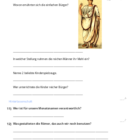
Wovon ernährten sich die einfachen Bürger?
_______________________________________________________
In welcher Stellung nahmen die reichen Männer ihr Mahl ein?
_______________________________________________________
Nenne 2 beliebte Kinderspielzeuge.
_______________________________________________________
Wer unterrichtete die Kinder reicher Bürger?
_______________________________________________________
___
/
4P
Hinterlassenschaft
11)
Wer ist für unsere Monatsnamen verantwortlich?
________________________________________
___
/
1P
12)
Was gestalteten die Römer, das auch wir noch benutzen?
___________________________________________________________________________
___________________________________________________________________________