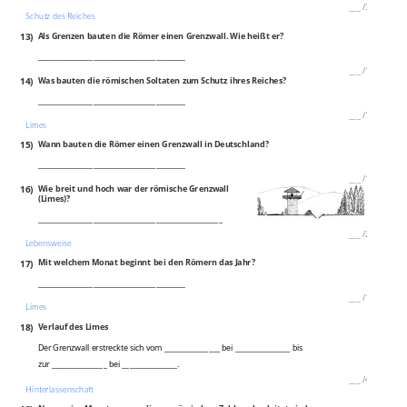
___
/
3P
Schutz des Reiches
13)
Als Grenzen bauten die Römer einen Grenzwall. Wie heißt er?
________________________________________
___
/
1P
14)
Was bauten die römischen Soltaten zum Schutz ihres Reiches?
________________________________________
___
/
1P
Limes
15)
Wann bauten die Römer einen Grenzwall in Deutschland?
________________________________________
___
/
1P
16)
Wie breit und hoch war der römische Grenzwall
(Limes)?
__________________________________________________
___
/
2P
Lebensweise
17)
Mit welchem Monat beginnt bei den Römern das Jahr?
________________________________________
___
/
1P
Limes
18)
Verlauf des Limes
Der Grenzwall erstreckte sich vom _______________ bei _______________ bis
zur _______________ bei _______________.
___
/
4P
Hinterlassenschaft