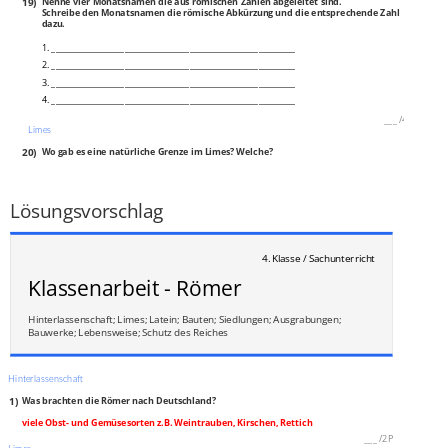
19)
Nenne vier Monatsnamen die aus römischen Zahlen abgeleitet sind.
Schreibe den Monatsnamen die römische Abkürzung und die entsprechende Zahl
dazu.
1. ____________________________________________________________
2. ____________________________________________________________
3. ____________________________________________________________
4. ____________________________________________________________
___
/
4P
Limes
20)
Wo gab es eine natürliche Grenze im Limes? Welche?
___________________________________________________________________________
___
/
2P
Lösungsvorschlag
4. Klasse / Sachunterricht
Klassenarbeit - Römer
Hinterlassenschaft; Limes; Latein; Bauten; Siedlungen; Ausgrabungen;
Bauwerke; Lebensweise; Schutz des Reiches
Hinterlassenschaft
1)
Was brachten die Römer nach Deutschland?
viele Obst- und Gemüsesorten z.B. Weintrauben, Kirschen, Rettich
___
/
2P