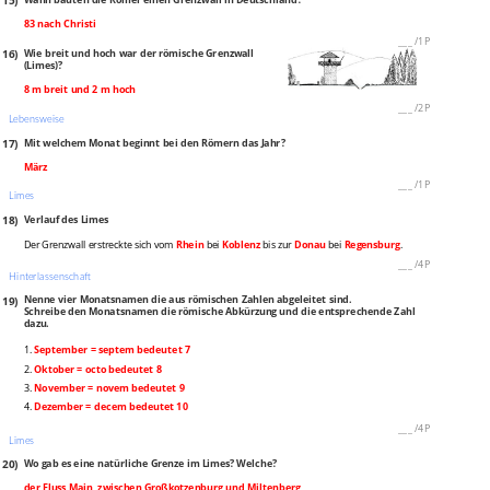
15)
83 nach Christi
___
/
1P
16)
Wie breit und hoch war der römische Grenzwall
(Limes)?
8 m breit und 2 m hoch
___
/
2P
Lebensweise
17)
Mit welchem Monat beginnt bei den Römern das Jahr?
März
___
/
1P
Limes
18)
Verlauf des Limes
Der Grenzwall erstreckte sich vom
Rhein
bei
Koblenz
bis zur
Donau
bei
Regensburg
.
___
/
4P
Hinterlassenschaft
19)
Nenne vier Monatsnamen die aus römischen Zahlen abgeleitet sind.
Schreibe den Monatsnamen die römische Abkürzung und die entsprechende Zahl
dazu.
1.
September = septem bedeutet 7
2.
Oktober = octo bedeutet 8
3.
November = novem bedeutet 9
4.
Dezember = decem bedeutet 10
___
/
4P
Limes
20)
Wo gab es eine natürliche Grenze im Limes? Welche?
der Fluss Main, zwischen Großkotzenburg und Miltenberg