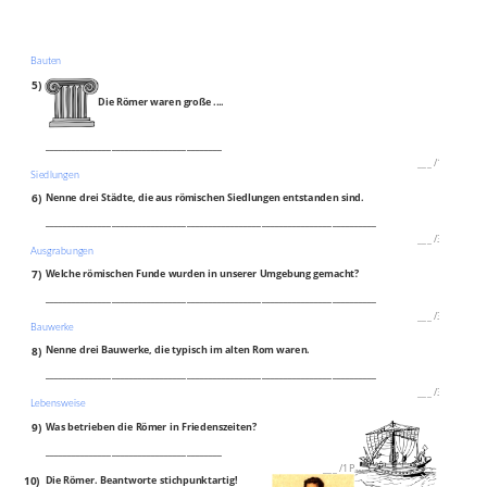
Bauten
5)
Die Römer waren große ....
________________________________________
___
/
1P
Siedlungen
6)
Nenne drei Städte, die aus römischen Siedlungen entstanden sind.
___________________________________________________________________________
___
/
3P
Ausgrabungen
7)
Welche römischen Funde wurden in unserer Umgebung gemacht?
___________________________________________________________________________
___
/
3P
Bauwerke
8)
Nenne drei Bauwerke, die typisch im alten Rom waren.
___________________________________________________________________________
___
/
3P
Lebensweise
9)
Was betrieben die Römer in Friedenszeiten?
________________________________________
___
/
1P
10)
Die Römer. Beantworte stichpunktartig!