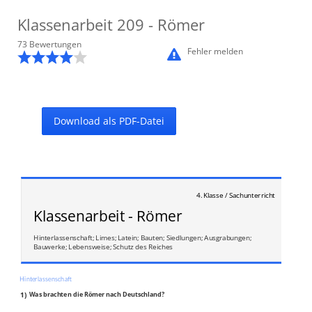
Klassenarbeit
209
- Römer
73
Bewertung
en
Fehler melden
Download als PDF-Datei
4. Klasse / Sachunterricht
Klassenarbeit - Römer
Hinterlassenschaft; Limes; Latein; Bauten; Siedlungen; Ausgrabungen;
Bauwerke; Lebensweise; Schutz des Reiches
Hinterlassenschaft
1)
Was brachten die Römer nach Deutschland?
___________________________________________________________________________