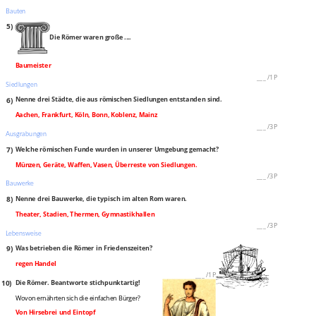
Bauten
5)
Die Römer waren große ....
Baumeister
___
/
1P
Siedlungen
6)
Nenne drei Städte, die aus römischen Siedlungen entstanden sind.
Aachen, Frankfurt, Köln, Bonn, Koblenz, Mainz
___
/
3P
Ausgrabungen
7)
Welche römischen Funde wurden in unserer Umgebung gemacht?
Münzen, Geräte, Waffen, Vasen, Überreste von Siedlungen.
___
/
3P
Bauwerke
8)
Nenne drei Bauwerke, die typisch im alten Rom waren.
Theater, Stadien, Thermen, Gymnastikhallen
___
/
3P
Lebensweise
9)
Was betrieben die Römer in Friedenszeiten?
regen Handel
___
/
1P
10)
Die Römer. Beantworte stichpunktartig!
Wovon ernährten sich die einfachen Bürger?
Von Hirsebrei und Eintopf