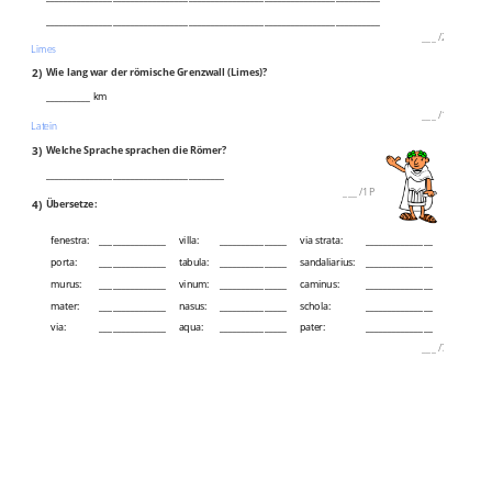
___________________________________________________________________________
___
/
2P
Limes
2)
Wie lang war der römische Grenzwall (Limes)?
__________ km
___
/
1P
Latein
3)
Welche Sprache sprachen die Römer?
________________________________________
___
/
1P
4)
Übersetze:
fenestra:
_______________
villa:
_______________
via strata:
_______________
porta:
_______________
tabula:
_______________
sandaliarius:
_______________
murus:
_______________
vinum:
_______________
caminus:
_______________
mater:
_______________
nasus:
_______________
schola:
_______________
via:
_______________
aqua:
_______________
pater:
_______________
___
/
7P