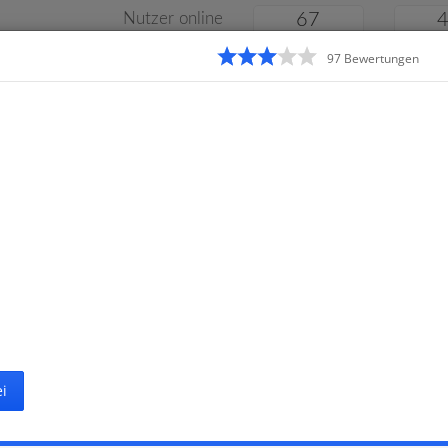
Nutzer online
67
97
Bewertung
en
Klassenarbeiten
Online
e
Gymnasium
Gesamtschule
Material
i
Startseite
Grunds