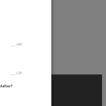
___
/
4P
___
/
3P
lalter?