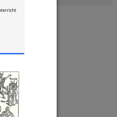
nterricht
eben
,