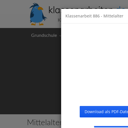
klassenarbeiten
.de
Klassenarbeit
886
- Mittelalter
Klassenarbeiten kostenlos
Grundschule
Hauptschule
Realschul
Download als PDF-Date
Mittelalter
2 Klassenarbeiten