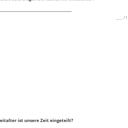
____________________________________
___
/
1
eitalter ist unsere Zeit eingeteilt?