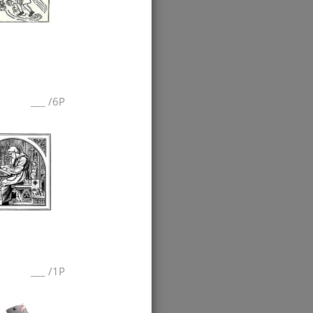
___
/
6P
___
/
1P