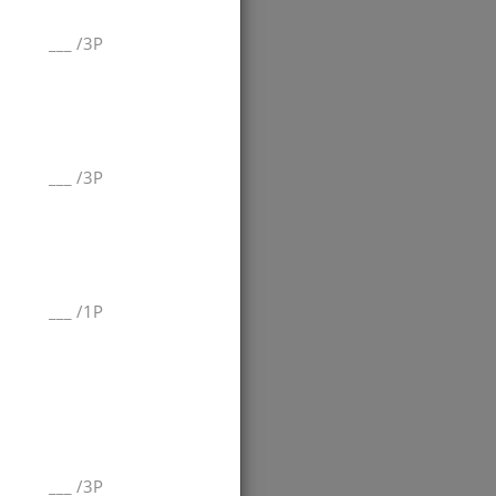
___
/
3P
___
/
3P
___
/
1P
___
/
3P