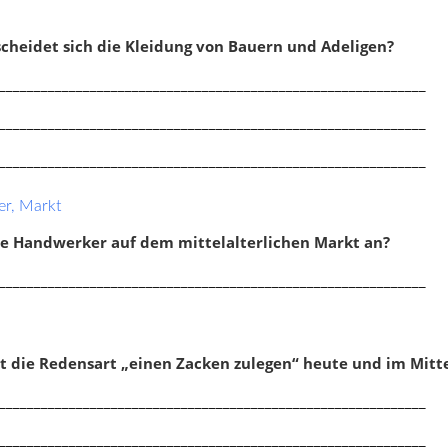
cheidet sich die Kleidung von Bauern und Adeligen?
_____________________________________________________________
_____________________________________________________________
_____________________________________________________________
er, Markt
e Handwerker auf dem mittelalterlichen Markt an?
_____________________________________________________________
Neuigkeiten
 die Redensart „einen Zacken zulegen“ heute und im Mitte
156 neue Klassenarbeiten für die
_____________________________________________________________
Klassenstufen 2 bis 4.
28. April 2025
_____________________________________________________________