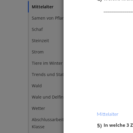
Mittelalter
2
______________
Samen von Pflanzen
2
Schaf
2
Steinzeit
2
Strom
2
Tiere im Winter
2
Trends und Statussymbole
2
Wald
2
Wale und Delfine
2
Wetter
2
Mittelalter
Abschlussarbeit Sachkunde 4.
1
5)
In welche 3 Z
Klasse