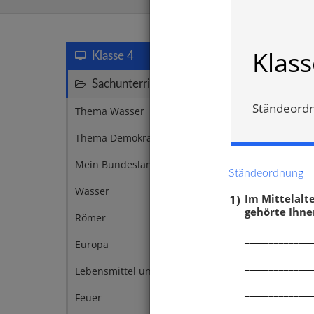
Mittelalter
Klass
Klasse 4
Sachunterricht
147
Ständeordnu
Thema Wasser
1
Thema Demokratie
1
Mein Bundesland
14
Ständeordnung
Wasser
9
1)
Im Mittelalte
gehörte Ihne
Römer
6
______________
Europa
5
______________
Lebensmittel und Industrie
5
Stadt 
______________
Feuer
4
Ständ