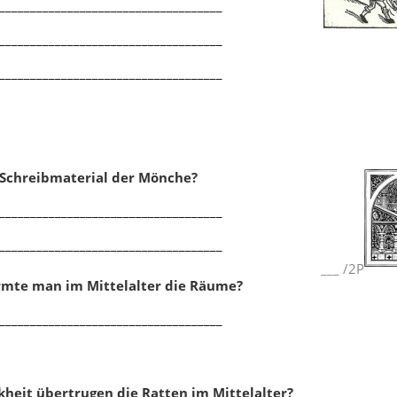
____________________________________
Handwerk
,
Zünfte
____________________________________
____________________________________
Schreibmaterial der Mönche?
____________________________________
____________________________________
___
/
2P
mte man im Mittelalter die Räume?
____________________________________
heit übertrugen die Ratten im Mittelalter?