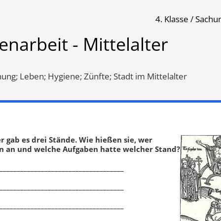
4. Klasse / Sachu
enarbeit - Mittelalter
Klassenarbeit 886
Klassenarbeit 894
ng; Leben; Hygiene; Zünfte; Stadt im Mittelalter
r gab es drei Stände. Wie hießen sie, wer
n an und welche Aufgaben hatte welcher Stand?
____________________________________
____________________________________
im Mittelalter
,
Hygiene
,
Stadt im Mittelalter
,
Hygiene
,
____________________________________
eordnung
,
Leben
,
Zünfte
Siedlungsformen
,
Bauweise
,
L