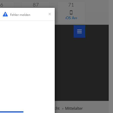
46
87
71
×
Fehler melden
 lernen
Android App
iOS App
chule
Klasse 4
Sachunterricht
Mittelalter