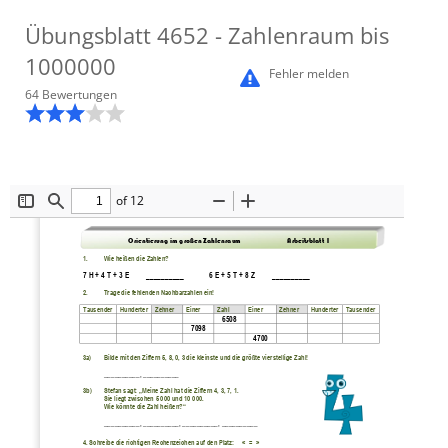
Übungsblatt
4652
- Zahlenraum bis
1000000
Fehler melden
64
Bewertung
en
of 12
Toggle
Find
Zoom
Zoom
Sidebar
Out
In
Orientierung im großen Zahlenraum                 
Arbeitsblatt 1
1.
Wie heißen die Zahlen?
7 H + 4 T + 3 E
__________
6 E + 5 T + 8 Z
__________
2.
Trage die fehlenden Nachbarzahlen ein!
Tausender
Hunderter
Zehner
Einer
Zahl
Einer
Zehner
Hunderter
Tausender
6508
7098
4700
3a) 
Bilde mit den Ziffern 5, 8, 0, 3 die kleinste und die größte vierstellige Zahl!
__________, __________
3b)
Stefan sagt
: „Meine Zahl hat die Ziffern 4, 3, 7, 1.
Sie 
liegt zwischen 5 000 und 10 000.
Wie könnte die Zahl heißen?“
__________, __________, __________, __________
4. 
Schreibe die richtigen Rechenzeichen auf den Platz:     <  =  >