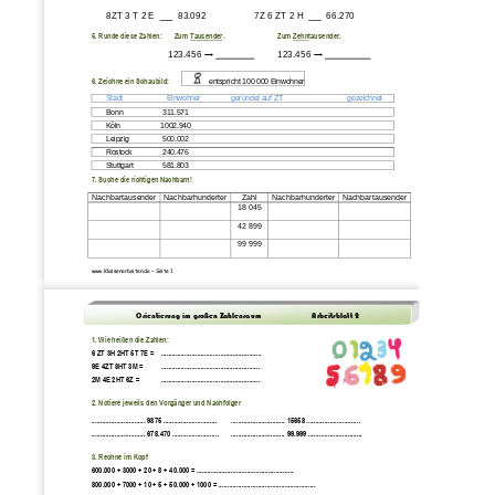
8ZT 3 T 2 E 
83.092
7
Z 
6
Z
T 2 
H
66
.
270
5. 
Runde diese Zahlen:       Zum 
Tausender
.
Zum 
Zehn
tausender.
123.456
→ 
123.456 
→ 
6. 
Zeichne ein Schaubild:
entspricht
100
000
Einwohne
r
Stadt
Einwohner
gerundet
auf
ZT
gezeichnet
Bonn
311.571
Köln
1002.940
Leipzig
500.002
Rostock
240.476
Stuttgart
581.803
7. 
Suche die richtigen Nachbarn!
Nachbartausender
Nachbarhunderter
Zahl
Nachbarhunderter
Nachbartausender
18 045
42 899
99 999
www.Klassenarbeiten
.de
–
Seite 
1
Orientierung im großen Zahlenraum                 
Arbeitsblatt 
2
1. 
Wie heißen die Zahlen:
6 ZT 3H 2HT 5T 7E =
........................................................
9E 4ZT 8HT 3M =
.......................................................
2M 4E 2HT 6Z =
.......................................................
2. 
Notiere jeweils den Vorgänger und 
Nachfolger
.............................. 9875 ..............................
.............................. 15658 ..............................
.............................. 678.470 ..........................
.............................. 99.999 .....
.........................
3. Rechne im Kopf
600.000 + 3000 + 20 + 8 + 40.000 =
......................................................
800.000 + 7000 + 10 + 5 + 50.000 + 1000 =
......................................................