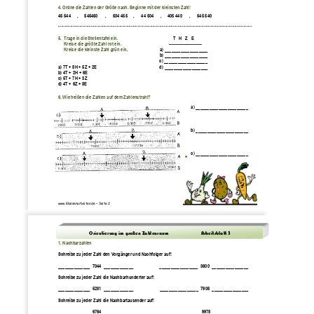
4. 
Ordne die Zahlen der
Größe nach. Beginne mit der kleinsten Zahl!
45 544      ,     545450      ,      504 455     ,      44 504      ,     405 440      ,      545 540
.....................................................
.....................................................................................................................
5.  
Trage in die Stellentafel ein.
T   H   Z   E
Kreise die größte Zahl rot ein.
------------------------
Kreise die kleinste Zahl grün ein
.                            a)
___________________
b)
___________________
c)
___________________
a)
7T
+
8H
+
5Z
+
2E                                                      
d)
___________________
b)
4T
+
2H
+
6E                  
c)
5T
+
7H
+
3Z
d)
4T
+
6Z
+
8E
6. 
Wie heißen die Zahlen auf dem Zahlenstrahl? 
a) _______________________
b) _______________________
Arbeitsblatt 
2
c) _______________________
•
www.Klassenarbeiten
.de
–
Seite 
2
Orientierung im großen Zahlenraum                 
Arbeitsblatt 
3
1
. Nachbarzahlen
Schreibe zu jeder Zahl den Vorgänger und Nachfolger auf! 
______________  7044  _____________                       _________________  3600  ________________
Schreibe zu jeder Zahl die Nachbarhunderter auf! 
______________  5281  _____________          
_________________  7908  ________________
Schreibe zu jeder Zahl die Nachbartausender auf! 
______________  6764  _____________                      __________________  9978 _________________