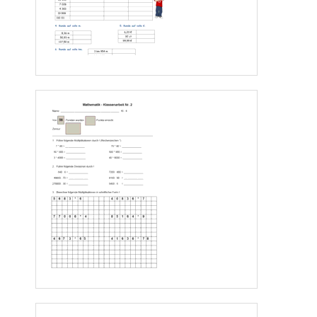
4 ZT +17 H =        ___________                      4 T + 9 H +9
Z +
20
E     =
_________
2. 
Setze die Reihen fort!
35 724    35 754   _______    _______     ________     _________              
49 810    49 110   _______    _______     ________   
_________
3. 
Wie heißen die Nachbartausender?              4. Wie heißen die Nachbarzehntausender
?
__________    62 200  ____________          __________  456 100   _______________
__________    79 100  ____________          __________  900 000   __
_____________
5.  Verdopple!                                                6.  Halbiere!
46 000  ___________                              64 100  ______________
245 000  ___________                            
73 000  ______________
7
. Wir rechnen bis 10 000! Trage diese Zahlen in d
ie Stellenwerttafel ein!
neuntausendvier  ; dreitausendzweihunderteins  ; siebentausendeinhundertelf  ;
viertausenddreizehn  ; zweitausendacht ; neuntausendneunhunderteins ; 
zehntausend ; fünftausenddreihundertsiebenundzwanzig ; eintausendeins 
ZT           
T
H
Z
E
www.Klassenarbeiten
.de
–
Seite 
4