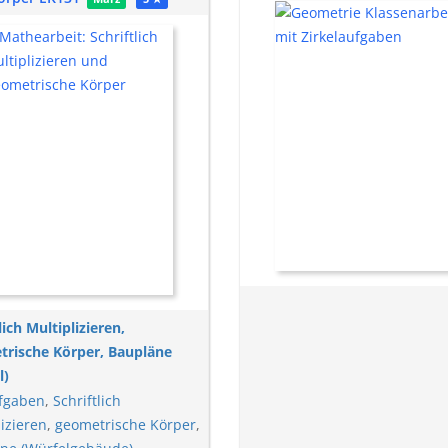
lich Multiplizieren,
rische Körper, Baupläne
l)
fgaben
,
Schriftlich
izieren
,
geometrische Körper
,