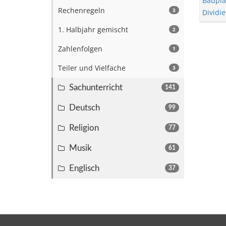
Bauplä
Rechenregeln
3
Dividi
1. Halbjahr gemischt
2
Zahlenfolgen
1
Teiler und Vielfache
3
Sachunterricht
141
Deutsch
99
Religion
77
Musik
61
Englisch
37