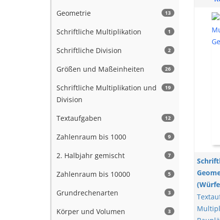
Geometrie
13
Schriftliche Multiplikation
1
Schriftliche Division
2
Größen und Maßeinheiten
26
Schriftliche Multiplikation und
19
Division
Textaufgaben
12
Zahlenraum bis 1000
9
2. Halbjahr gemischt
7
Schrift
Geomet
Zahlenraum bis 10000
5
(Würfe
Grundrechenarten
3
Textau
Multipl
Körper und Volumen
3