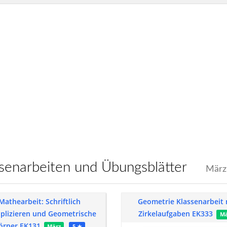
assenarbeiten und Übungsblätter
März 
Mathearbeit: Schriftlich
Geometrie Klassenarbeit 
iplizieren und Geometrische
Zirkelaufgaben EK333
Mä
örper EK131
März
5 ★