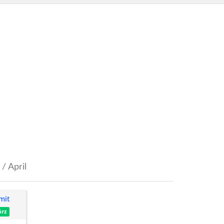
/ April
mit
rz