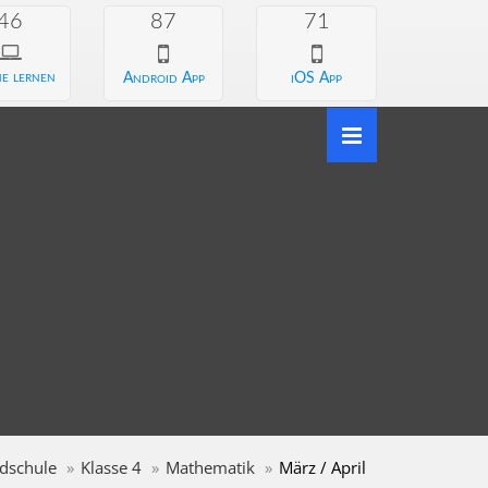
46
87
71
e lernen
Android App
iOS App
dschule
Klasse 4
Mathematik
März / April