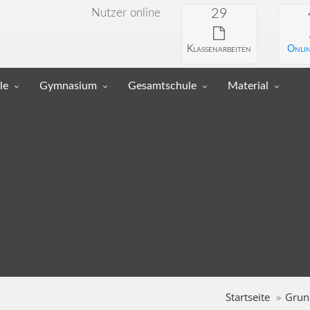
Nutzer online
29
Klassenarbeiten
Onlin
le
Gymnasium
Gesamtschule
Material
Startseite
Grun