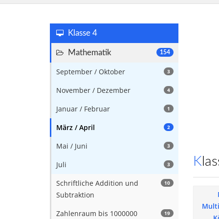
Klasse 4
Mathematik
154
September / Oktober
3
November / Dezember
4
Januar / Februar
1
März / April
2
Mai / Juni
3
Kl
Juli
3
Schriftliche Addition und
10
Subtraktion
Mult
Zahlenraum bis 1000000
19
K