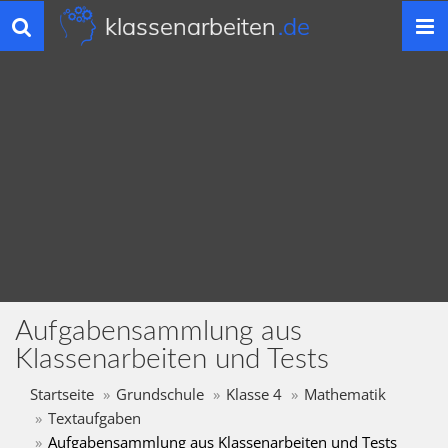
klassenarbeiten
.de
Toggle
navigation
Aufgabensammlung aus
Klassenarbeiten und Tests
Startseite
Grundschule
Klasse 4
Mathematik
Textaufgaben
Aufgabensammlung aus Klassenarbeiten und Tests